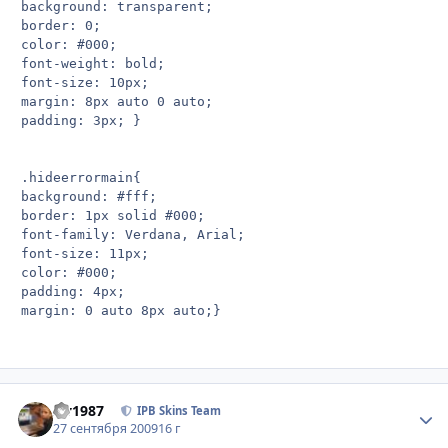
background: transparent; 

border: 0; 

color: #000; 

font-weight: bold; 

font-size: 10px; 

margin: 8px auto 0 auto; 

padding: 3px; }

.hideerrormain{ 

background: #fff;

border: 1px solid #000; 

font-family: Verdana, Arial; 

font-size: 11px; 

color: #000; 

padding: 4px; 

margin: 0 auto 8px auto;}
siv1987
Стати
IPB Skins Team
27 сентября 2009
16 г