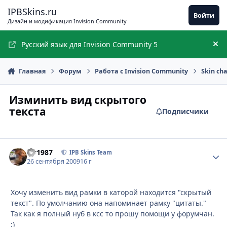
Перейти к содержимому
IPBSkins.ru
Войти
Дизайн и модификация Invision Community
Русский язык для Invision Community 5
Ск
Главная
Форум
Работа с Invision Community
Skin ch
Изминить вид скрытого
текста
Подписчики
siv1987
Стати
IPB Skins Team
26 сентября 2009
16 г
Хочу изменить вид рамки в каторой находится "скрытый
текст". По умолчанию она напоминает рамку "цитаты."
Так как я полный нуб в ксс то прошу помощи у форумчан.
:)