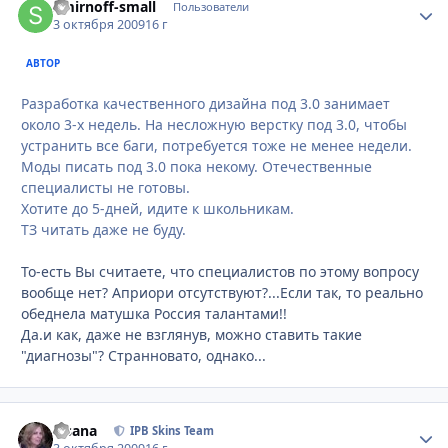
Smirnoff-small
Стати
Пользователи
3 октября 2009
16 г
АВТОР
Разработка качественного дизайна под 3.0 занимает
около 3-х недель. На несложную верстку под 3.0, чтобы
устранить все баги, потребуется тоже не менее недели.
Моды писать под 3.0 пока некому. Отечественные
специалисты не готовы.
Хотите до 5-дней, идите к школьникам.
ТЗ читать даже не буду.
То-есть Вы считаете, что специалистов по этому вопросу
вообще нет? Априори отсутствуют?...Если так, то реально
обеднела матушка Россия талантами!!
Да.и как, даже не взглянув, можно ставить такие
"диагнозы"? Странновато, однако...
Fisana
Стати
IPB Skins Team