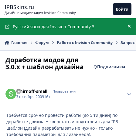
Перейти к содержимому
IPBSkins.ru
Войти
Дизайн и модификация Invision Community
Русский язык для Invision Community 5
Ск
Главная
Форум
Работа с Invision Community
Запрос 
Доработка модов для
3.0.x + шаблон дизайна
Подписчики
Smirnoff-small
Стати
Пользователи
3 октября 2009
16 г
Требуется срочно провести работы (до 5 ти дней) по
доработке движка + сверстать и подготовить для IPB
шаблон (дизайн разрабатывать не нужно - только
требования параметры для дизайнера).