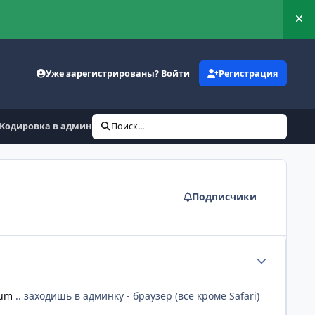
Ск
Уже зарегистрированы? Войти
Регистрация
Кодировка в админке
Поиск...
Подписчики
Статистика а
rum
.. заходишь в админку - браузер (все кроме Safari)