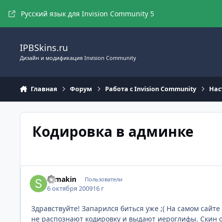
Перейти к содержимому
Русский язык для Invision Community 5
IPBSkins.ru
Дизайн и модификация Invision Community
Главная
Форум
Работа с Invision Community
Нас
Кодировка в админке
samakin
Пользователи
6 октября 2009
16 г
Здравствуйте! Запарился биться уже ;( На самом сайт
не распознают кодировку и выдают иероглифы. Скин 