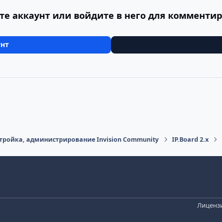
те аккаунт или войдите в него для комменти
унт
тройка, администрирование Invision Community
IP.Board 2.x
Лицензи