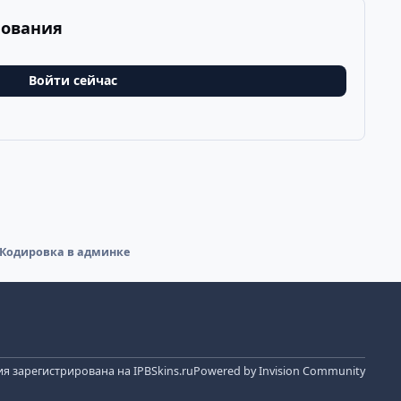
рования
Войти сейчас
Кодировка в админке
я зарегистрирована на IPBSkins.ru
Powered by
Invision Community