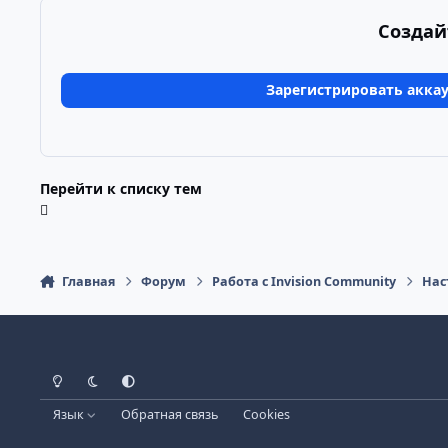
Создай
Зарегистрировать акка
Перейти к списку тем
Главная
Форум
Работа с Invision Community
Нас
Светлый режим
Тёмный режим
Системные настройки
Язык
Обратная связь
Cookies