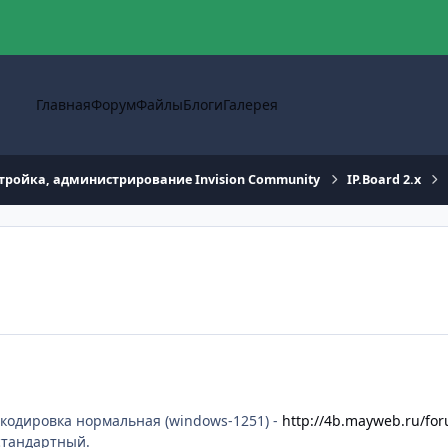
Главная
Форум
Файлы
Блоги
Галерея
тройка, администрирование Invision Community
IP.Board 2.x
е кодировка нормальная (windows-1251) -
http://4b.mayweb.ru/fo
стандартный.