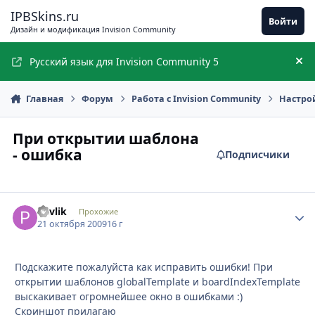
Перейти к содержимому
IPBSkins.ru
Войти
Дизайн и модификация Invision Community
Русский язык для Invision Community 5
Ск
Главная
Форум
Работа с Invision Community
Настро
При открытии шаблона
- ошибка
Подписчики
Pavlik
Стати
Прохожие
21 октября 2009
16 г
Подскажите пожалуйста как исправить ошибки! При
открытии шаблонов globalTemplate и boardIndexTemplate
выскакивает огромнейшее окно в ошибками :)
Скриншот прилагаю