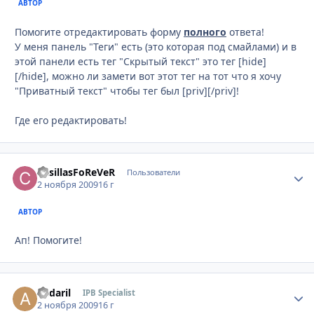
АВТОР
Помогите отредактировать форму
полного
ответа!
У меня панель "Теги" есть (это которая под смайлами) и в
этой панели есть тег "Скрытый текст" это тег [hide]
[/hide], можно ли замети вот этот тег на тот что я хочу
"Приватный текст" чтобы тег был [priv][/priv]!
Где его редактировать!
CasillasFoReVeR
Стати
Пользователи
2 ноября 2009
16 г
АВТОР
Ап! Помогите!
andaril
Стати
IPB Specialist
2 ноября 2009
16 г