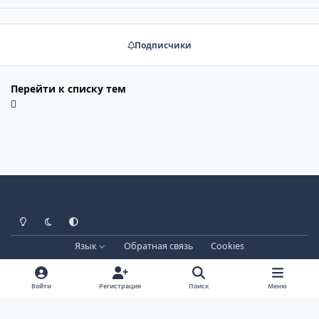
Подписчики
Перейти к списку тем
Светлый режим
Тёмный режим
Системные настройки
Язык
Обратная связь
Cookies
Лицензия зарегистрирована на IPBSkins.ru
Powered by
Invision Community
Войти
Регистрация
Поиск
Меню