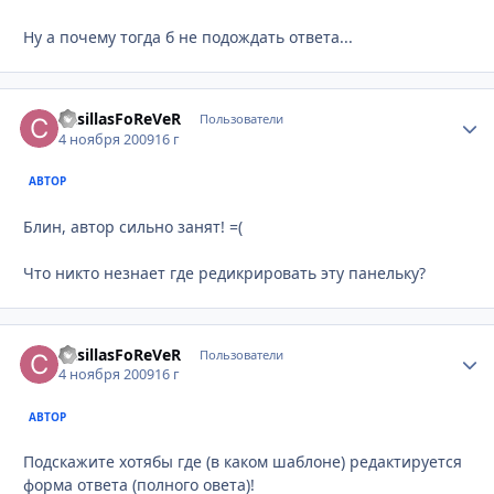
Ну а почему тогда б не подождать ответа...
CasillasFoReVeR
Стати
Пользователи
4 ноября 2009
16 г
АВТОР
Блин, автор сильно занят! =(
Что никто незнает где редикрировать эту панельку?
CasillasFoReVeR
Стати
Пользователи
4 ноября 2009
16 г
АВТОР
Подскажите хотябы где (в каком шаблоне) редактируется
форма ответа (полного овета)!