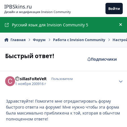
Перейти к содержимому
IPBSkins.ru
Войти
Дизайн и модификация Invision Community
Русский язык для Invision Community 5
Ск
Главная
Форум
Работа с Invision Community
Настро
Быстрый ответ!
Подписчики
CasillasFoReVeR
Стати
Пользователи
1 ноября 2009
16 г
Здравствуйте! Помогите мне отредактировать форму
быстрого ответа на форуме! Мне нужно чтобы эта форма
была максимально приближена к той, которая в обычтом
полноценном ответе!