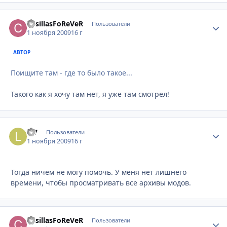
CasillasFoReVeR
Стати
Пользователи
1 ноября 2009
16 г
АВТОР
Поищите там - где то было такое...
Такого как я хочу там нет, я уже там смотрел!
L-7
Стати
Пользователи
1 ноября 2009
16 г
Тогда ничем не могу помочь. У меня нет лишнего
времени, чтобы просматривать все архивы модов.
CasillasFoReVeR
Стати
Пользователи