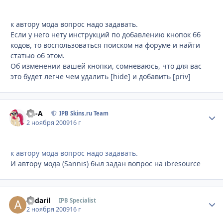
к автору мода вопрос надо задавать.
Если у него нету инструкций по добавлению кнопок бб
кодов, то воспользоваться поиском на форуме и найти
статью об этом.
Об изменении вашей кнопки, сомневаюсь, что для вас
это будет легче чем удалить [hide] и добавить [priv]
Ph-A
Стати
IPB Skins.ru Team
2 ноября 2009
16 г
к автору мода вопрос надо задавать.
И автору мода (Sannis) был задан вопрос на ibresource
andaril
Стати
IPB Specialist
2 ноября 2009
16 г