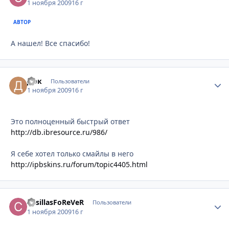
1 ноября 2009
16 г
АВТОР
А нашел! Все спасибо!
Док
Стати
Пользователи
1 ноября 2009
16 г
Это полноценный быстрый ответ
http://db.ibresource.ru/986/
Я себе хотел только смайлы в него
http://ipbskins.ru/forum/topic4405.html
CasillasFoReVeR
Стати
Пользователи
1 ноября 2009
16 г