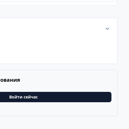
Статистика а
рования
Войти сейчас