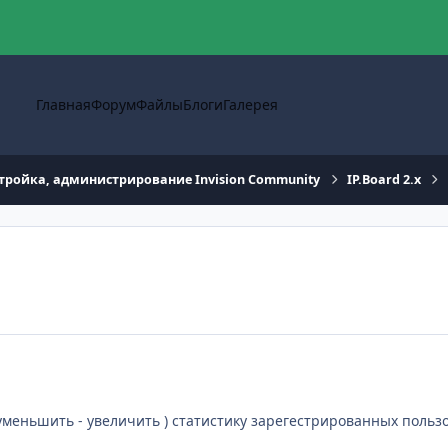
Главная
Форум
Файлы
Блоги
Галерея
тройка, администрирование Invision Community
IP.Board 2.x
меньшить - увеличить ) статистику зарегестрированных пользова