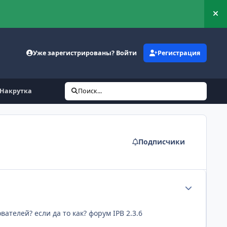
Ск
Уже зарегистрированы? Войти
Регистрация
Накрутка
Поиск...
Подписчики
Статистика а
телей? если да то как? форум IPB 2.3.6