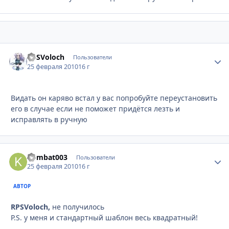
RPSVoloch
Стати
Пользователи
25 февраля 2010
16 г
Видать он каряво встал у вас попробуйте переустановить
его в случае если не поможет придётся лезть и
исправлять в ручную
kombat003
Стати
Пользователи
25 февраля 2010
16 г
АВТОР
RPSVoloch,
не получилось
P.S. у меня и стандартный шаблон весь квадратный!