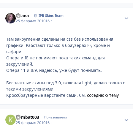
Fisana
Стати
IPB Skins Team
25 февраля 2010
16 г
Там закругления сделаны на css без использования
графики. Работают только в браузерах FF, хроме и
сафари.
Опера и IE не понимают пока таких команд для
закруглений.
Опера 11 и IE9, надеюсь, уже будут понимать.
Бесплатные скины под 3.0, включая light, делаю только с
такими закруглениями.
Кроссбраузерные верстайте сами. См.
соседнюю тему
.
kombat003
Стати
Пользователи
25 февраля 2010
16 г