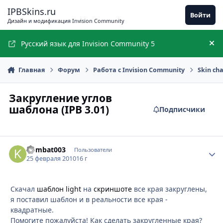
Перейти к содержимому
IPBSkins.ru
Войти
Дизайн и модификация Invision Community
Русский язык для Invision Community 5
Ск
Главная
Форум
Работа с Invision Community
Skin ch
Закругление углов
шаблона (IPB 3.01)
Подписчики
kombat003
Стати
Пользователи
25 февраля 2010
16 г
Скачал
шаблон light
на
скриншоте
все края закруглены,
я поставил шаблон и в реальности все края -
квадратные.
Помогите пожалуйста! Как сделать закругленные края?