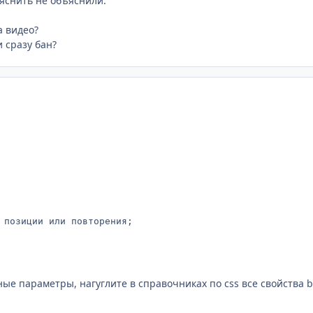
яснить не объяснили.
а видео?
 сразу бан?
 позиции или повторения;
ные параметры, нагуглите в справочниках по css все свойства 