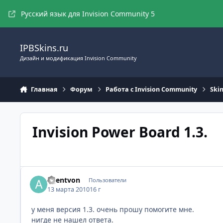
Перейти к содержимому
Русский язык для Invision Community 5
IPBSkins.ru
Дизайн и модификация Invision Community
Главная
Форум
Работа с Invision Community
Ski
Invision Power Board 1.3.
agentvon
Пользователи
13 марта 2010
16 г
у меня версия 1.3. очень прошу помогите мне.
нигде не нашел ответа.