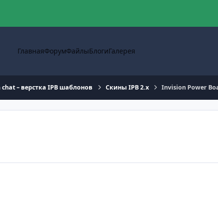
Главная
Форум
Файлы
Блоги
Галерея
n chat – верстка IPB шаблонов
Скины IPB 2.x
Invision Power Boa