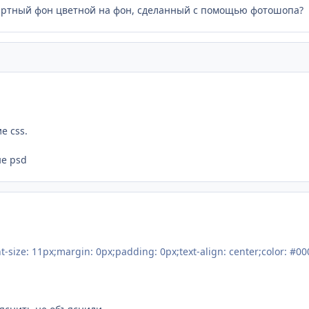
артный фон цветной на фон, сделанный с помощью фотошопа?
е css.
не psd
nt-size: 11px;margin: 0px;padding: 0px;text-align: center;color: #0