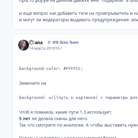
просто форум на данном движке мне "подарили" а объ
и еще вопрос как добавить теги на проигрыватель и н
и могут ли модераторы выдавать предупреждения. или
Fisana
IPB Skins Team
14 марта 2010
16 г
background-color: #FFFFCC;
Замените на
background: url(путь к картинке) + параметры для
Чтоб я помнила, какие пути 1.3 использует.
5 лет
не делала скины для него.
Так что смотрите по аналогии. А чтобы выставить нуж
Остальные вопросы к скинам никаким боком.