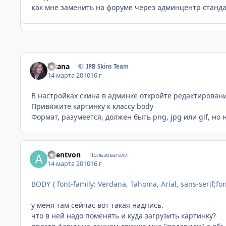
как мне заменить на форуме через админцентр станд
Fisana
IPB Skins Team
14 марта 2010
16 г
В настройках скина в админке откройте редактировани
Привяжите картинку к классу body
Формат, разумеется, должен быть png, jpg или gif, но 
agentvon
Пользователи
14 марта 2010
16 г
BODY { font-family: Verdana, Tahoma, Arial, sans-serif;fo
у меня там сейчас вот такая надпись.
что в ней надо поменять и куда загрузить картинку?