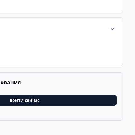
Статистика а
рования
Войти сейчас