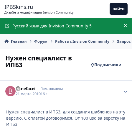
Перейти к содержимому
IPBSkins.ru
Войти
Дизайн и модификация Invision Community
Русский язык для Invision Community 5
Ск
Главная
Форум
Работа с Invision Community
Запрос 
Нужен специалист в
ИПБ3
Подписчики
Bonefacei
Стати
Пользователи
21 марта 2010
16 г
Нужен специалист в ИПБ3, для создания шаблонов на эту
версию. С оплатой договоримся. От 100 usd за верстку на
ИПБ3.