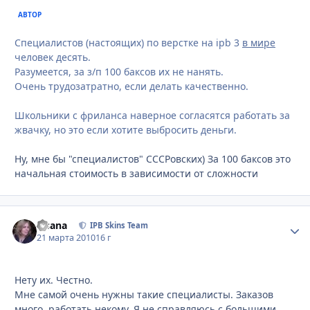
АВТОР
Специалистов (настоящих) по верстке на ipb 3
в мире
человек десять.
Разумеется, за з/п 100 баксов их не нанять.
Очень трудозатратно, если делать качественно.
Школьники с фриланса наверное согласятся работать за
жвачку, но это если хотите выбросить деньги.
Ну, мне бы "специалистов" СССРовских) За 100 баксов это
начальная стоимость в зависимости от сложности
Fisana
Стати
IPB Skins Team
21 марта 2010
16 г
Нету их. Честно.
Мне самой очень нужны такие специалисты. Заказов
много, работать некому. Я не справляюсь с большими