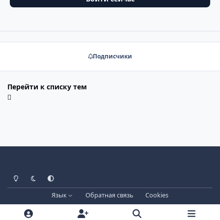
Подписчики
Перейти к списку тем
Светлый режим
Тёмный режим
Системные настройки
Язык
Обратная связь
Cookies
Лицензия зарегистрирована на IPBSkins.ru
Powered by
Invision Community