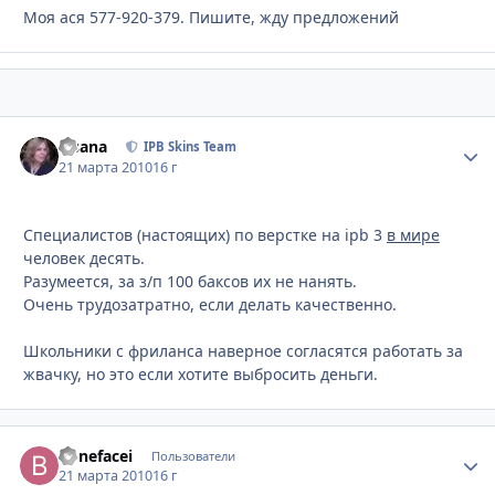
Моя ася 577-920-379. Пишите, жду предложений
Fisana
Стати
IPB Skins Team
21 марта 2010
16 г
Специалистов (настоящих) по верстке на ipb 3
в мире
человек десять.
Разумеется, за з/п 100 баксов их не нанять.
Очень трудозатратно, если делать качественно.
Школьники с фриланса наверное согласятся работать за
жвачку, но это если хотите выбросить деньги.
Bonefacei
Стати
Пользователи
21 марта 2010
16 г