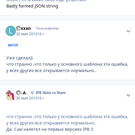
Badly formed JSON string
Lexxan
Стати
Пользователи
30 мая 2010
16 г
АВТОР
Уже сделал))
что странно ,что только у основного шаблона эта ошибка,
у всех других все открывается нормально..
Ph-A
Стати
IPB Skins.ru Team
30 мая 2010
16 г
что странно ,что только у основного шаблона эта ошибка,
у всех других все открывается нормально..
Да. Сам налетел на первых версиях IPB 3