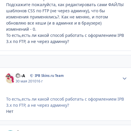
Подскажите пожалуйста, как редактировать сами ФАЙЛЫ
шаблонов CSS по FTP (не через админку), что бы
изменения применялись?. Как не меняю, и потом
обновляю все кеши (и в админке и в браузере)
изменений - 0.
То есть,есть ли какой способ работать с оформлением IPB
3.х по FTP, а не через админку?
Ph-A
Стати
IPB Skins.ru Team
30 мая 2010
16 г
То есть,есть ли какой способ работать с оформлением IPB
3.х по FTP, а не через админку?
Нет