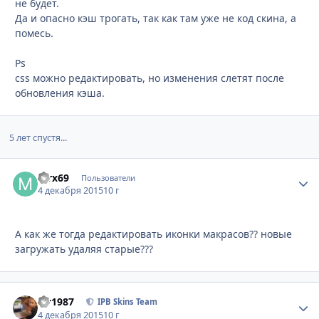
не будет.
Да и опасно кэш трогать, так как там уже не код скина, а
помесь.
Ps
css можно редактировать, но изменения слетят после
обновления кэша.
5 лет спустя...
mrx69
Стати
Пользователи
4 декабря 2015
10 г
А как же тогда редактировать иконки макрасов?? новые
загружать удаляя старые???
siv1987
Стати
IPB Skins Team
4 декабря 2015
10 г