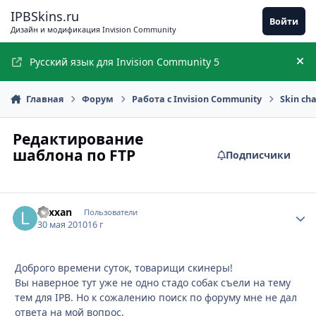
Перейти к содержимому
IPBSkins.ru
Войти
Дизайн и модификация Invision Community
Русский язык для Invision Community 5
Ск
Главная
Форум
Работа с Invision Community
Skin ch
Редактирование
шаблона по FTP
Подписчики
Lexxan
Стати
Пользователи
30 мая 2010
16 г
Доброго времени суток, товарищи скинеры!
Вы наверное тут уже не одно стадо собак съели на тему
тем для IPB. Но к сожалению поиск по форуму мне не дал
ответа на мой вопрос.