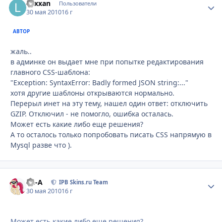
Lexxan
Стати
Пользователи
30 мая 2010
16 г
АВТОР
жаль..
в админке он выдает мне при попытке редактирования
главного CSS-шаблона:
"Exception: SyntaxError: Badly formed JSON string:..."
хотя другие шаблоны открываются нормально.
Перерыл инет на эту тему, нашел один ответ: отключить
GZIP. Отключил - не помогло, ошибка осталась.
Может есть какие либо еще решения?
А то осталось только попробовать писать CSS напрямую в
Mysql разве что ).
Ph-A
Стати
IPB Skins.ru Team
30 мая 2010
16 г
Может есть какие либо еще решения?