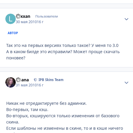
Lexxan
Стати
Пользователи
30 мая 2010
16 г
АВТОР
Так это на первых версиях только такое? У меня то 3.0
А в каком билде это исправили? Может проще скачать
поновее?
Fisana
Стати
IPB Skins Team
31 мая 2010
16 г
Никак не отредактируете без админки.
Во-первых, там кэш.
Во-вторых, кэшируются только изменения от базового
скина.
Если шаблоны не изменены в скине, то и в кэше ничего