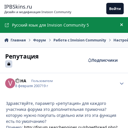
Перейти к содержимому
IPBSkins.ru
Войти
Дизайн и модификация Invision Community
Русский язык для Invision Community 5
Ск
Главная
Форум
Работа с Invision Community
Настро
Репутация
Подписчики
VAHA
Стати
Пользователи
8 февраля 2007
19 г
Здравствуйте, параметр «репутация» для каждого
участника форума это дополнительная примочка?
которую нужно покупать отдельно или это эта функция
есть по умолчанию?
Пример:
http://forum.searchengines.ru/showthread.php?