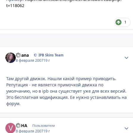
t=118062
1
Fisana
Стати
IPB Skins Team
8 февраля 2007
19 г
Там другой движок. Нашли какой пример приводить.
Репутация - не является примочкой движка по
умолчанию, но в ipb она существует уже для всех версий.
Это бесплатная модификация. Ее нужно устанавливать на
форум.
VAHA
Стати
Пользователи
8 февраля 2007
19 г