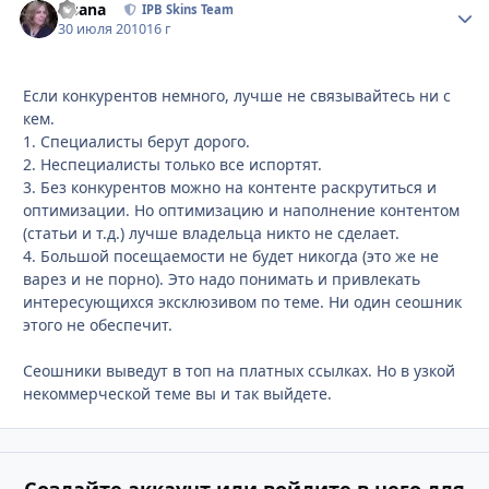
Fisana
Стати
IPB Skins Team
30 июля 2010
16 г
Если конкурентов немного, лучше не связывайтесь ни с
кем.
1. Специалисты берут дорого.
2. Неспециалисты только все испортят.
3. Без конкурентов можно на контенте раскрутиться и
оптимизации. Но оптимизацию и наполнение контентом
(статьи и т.д.) лучше владельца никто не сделает.
4. Большой посещаемости не будет никогда (это же не
варез и не порно). Это надо понимать и привлекать
интересующихся эксклюзивом по теме. Ни один сеошник
этого не обеспечит.
Сеошники выведут в топ на платных ссылках. Но в узкой
некоммерческой теме вы и так выйдете.
Создайте аккаунт или войдите в него для