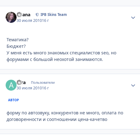
Fisana
Стати
IPB Skins Team
30 июля 2010
16 г
Тематика?
Бюджет?
У меня есть много знакомых специалистов seo, но
форумами с большой неохотой занимаются.
Afra
Стати
Пользователи
30 июля 2010
16 г
АВТОР
форму по автозвуку, конкурентов не много, оплата по
договоренности и соотношении цена-качетво