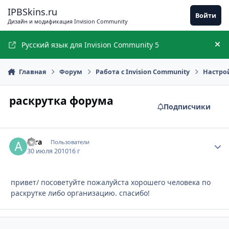
Перейти к содержимому
IPBSkins.ru
Войти
Дизайн и модификация Invision Community
Русский язык для Invision Community 5
Ск
Главная
Форум
Работа с Invision Community
Настро
раскрутка форума
Подписчики
Afra
Стати
Пользователи
30 июля 2010
16 г
привет/ посоветуйте пожалуйста хорошего человека по
раскрутке либо организацию. спасибо!