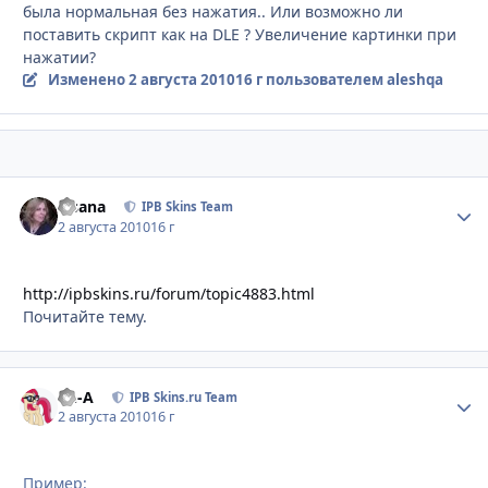
была нормальная без нажатия.. Или возможно ли
поставить скрипт как на DLE ? Увеличение картинки при
нажатии?
Изменено
2 августа 2010
16 г
пользователем aleshqa
Fisana
Стати
IPB Skins Team
2 августа 2010
16 г
http://ipbskins.ru/forum/topic4883.html
Почитайте тему.
Ph-A
Стати
IPB Skins.ru Team
2 августа 2010
16 г
Пример: