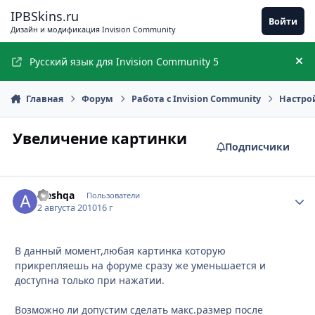
Перейти к содержимому
IPBSkins.ru
Войти
Дизайн и модификация Invision Community
Русский язык для Invision Community 5
Ск
Главная
Форум
Работа с Invision Community
Настро
Увеличение картинки
Подписчики
aleshqa
Стати
Пользователи
2 августа 2010
16 г
В данный момент,любая картинка которую
прикрепляешь на форуме сразу же уменьшается и
доступна только при нажатии.
Возможно ли допустим сделать макс.размер после