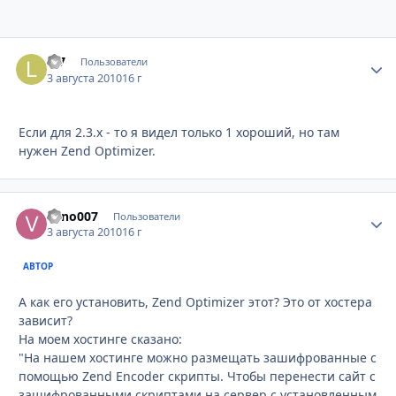
L-7
Стати
Пользователи
3 августа 2010
16 г
Если для 2.3.х - то я видел только 1 хороший, но там
нужен Zend Optimizer.
vano007
Стати
Пользователи
3 августа 2010
16 г
АВТОР
А как его установить, Zend Optimizer этот? Это от хостера
зависит?
На моем хостинге сказано:
"На нашем хостинге можно размещать зашифрованные с
помощью Zend Encoder скрипты. Чтобы перенести сайт с
зашифрованными скриптами на сервер с установленным