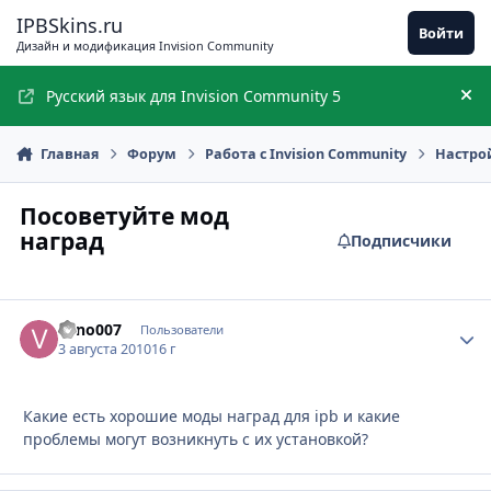
Перейти к содержимому
IPBSkins.ru
Войти
Дизайн и модификация Invision Community
Русский язык для Invision Community 5
Ск
Главная
Форум
Работа с Invision Community
Настро
Посоветуйте мод
наград
Подписчики
vano007
Стати
Пользователи
3 августа 2010
16 г
Какие есть хорошие моды наград для ipb и какие
проблемы могут возникнуть с их установкой?