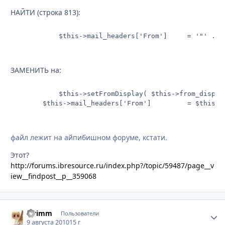
НАЙТИ (строка 813):
			$this->mail
ЗАМЕНИТЬ на:
			$this->setFromDisplay( $this->from_display );

		$this->mail_he
файл лежит на айпибишном форуме, кстати.
Этот?
http://forums.ibresource.ru/index.php?/topic/59487/page__v
iew__findpost__p__359068
swimm
Стати
Пользователи
9 августа 2010
15 г