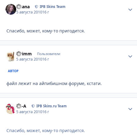
Fisana
Стати
IPB Skins Team
5 августа 2010
16 г
Спасибо, может, кому-то пригодится.
swimm
Стати
Пользователи
5 августа 2010
16 г
АВТОР
файл лежит на айпибишном форуме, кстати.
Ph-A
Стати
IPB Skins.ru Team
5 августа 2010
16 г
Спасибо, может, кому-то пригодится.