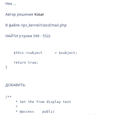
Неа ...
Автор решение
Kosar
В файле /ips_kernel/classEmail.php
НАЙТИ (строки 549 - 552):
	$this->subject		= $subject;

	return true;

}
ДОБАВИТЬ:
/**

	 * Set the from display text

	 *

	 * @access	  public
