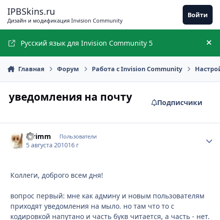
Перейти к содержимому
IPBSkins.ru
Войти
Дизайн и модификация Invision Community
Русский язык для Invision Community 5
Ск
Главная
Форум
Работа с Invision Community
Настро
уведомления на почту
Подписчики
swimm
Стати
Пользователи
5 августа 2010
16 г
Коллеги, доброго всем дня!
вопрос первый: мне как админу и новым пользователям
приходят уведомления на мыло. но там что то с
кодировкой напутано и часть букв читается, а часть - нет.