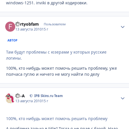
windows-1251. inviki в другой кодировки.
Fortyobfam
Стати
Пользователи
13 августа 2010
15 г
АВТОР
Там будут проблемы с юзерами у которых русские
логины.
100%, кто нибудь может помочь решить проблему, уже
полчаса гуглю и ничего не могу найти по делу
Ph-A
Стати
IPB Skins.ru Team
13 августа 2010
15 г
100%, кто нибудь может помочь решить проблему
А проблема только в title? Тогда я не прав с базой. Надо