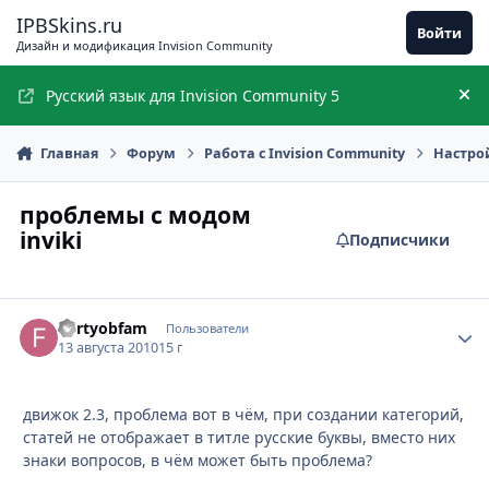
Перейти к содержимому
IPBSkins.ru
Войти
Дизайн и модификация Invision Community
Русский язык для Invision Community 5
Ск
Главная
Форум
Работа с Invision Community
Настро
проблемы с модом
inviki
Подписчики
Fortyobfam
Стати
Пользователи
13 августа 2010
15 г
движок 2.3, проблема вот в чём, при создании категорий,
статей не отображает в титле русские буквы, вместо них
знаки вопросов, в чём может быть проблема?