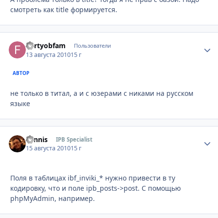
смотреть как title формируется.
Fortyobfam
Стати
Пользователи
13 августа 2010
15 г
АВТОР
не только в титал, а и с юзерами с никами на русском
языке
Sannis
Стати
IPB Specialist
15 августа 2010
15 г
Поля в таблицах ibf_inviki_* нужно привести в ту
кодировку, что и поле ipb_posts->post. С помощью
phpMyAdmin, например.