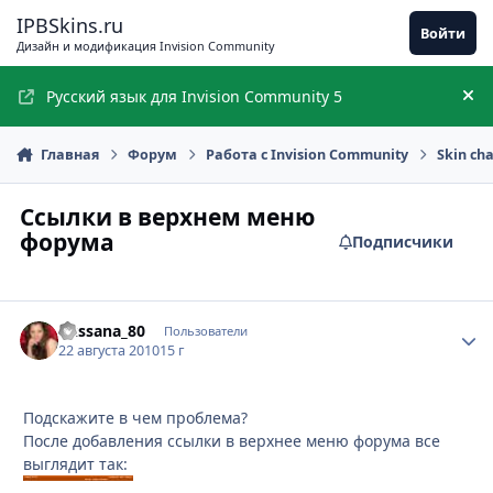
Перейти к содержимому
IPBSkins.ru
Войти
Дизайн и модификация Invision Community
Русский язык для Invision Community 5
Ск
Главная
Форум
Работа с Invision Community
Skin ch
Ссылки в верхнем меню
форума
Подписчики
okssana_80
Стати
Пользователи
22 августа 2010
15 г
Подскажите в чем проблема?
После добавления ссылки в верхнее меню форума все
выглядит так: