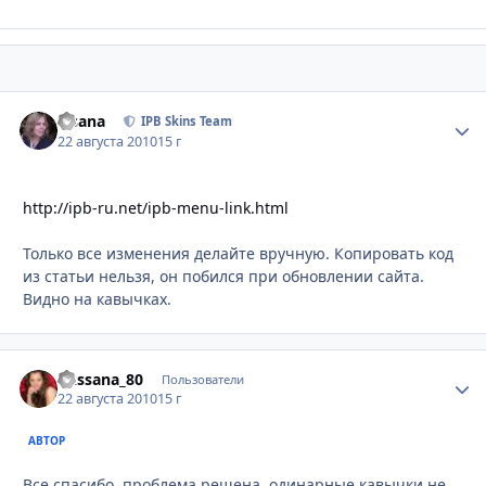
Fisana
Стати
IPB Skins Team
22 августа 2010
15 г
http://ipb-ru.net/ipb-menu-link.html
Только все изменения делайте вручную. Копировать код
из статьи нельзя, он побился при обновлении сайта.
Видно на кавычках.
okssana_80
Стати
Пользователи
22 августа 2010
15 г
АВТОР
Все спасибо, проблема решена, одинарные кавычки не