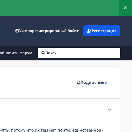
Ск
Уже зарегистрированы? Войти
Регистрация
обновить форум
Поиск...
Подписчики
Статистика а
ять, потому что их там нет почти, единственное -