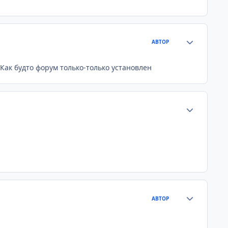
Статистика а
АВТОР
 Как будто форум только-только установлен
Статистика а
Статистика а
АВТОР