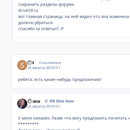
сохранить разделы форума.
drive59.ru
вот главная страница, на ней видно что она изменена
должно убраться.
спасибо за ответы!!! :P
sv4
Пользователи
26 августа 2010
15 г
ребята, есть какие-нибудь предложения?
Fisana
IPB Skins Team
26 августа 2010
15 г
У меня никаких. Разве что могу предложить почитать 
*********