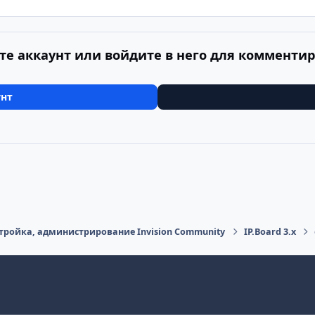
те аккаунт или войдите в него для комменти
унт
тройка, администрирование Invision Community
IP.Board 3.x