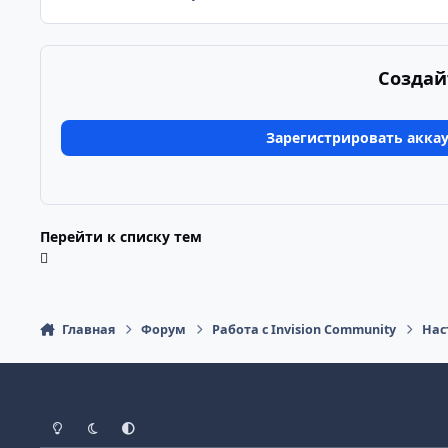
Создай
Зарегистрировать акка
Перейти к списку тем
Главная
Форум
Работа с Invision Community
Нас
Светлый режим
Тёмный режим
Системные настройки