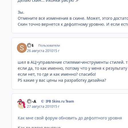
Делаю скин... Иконки рисую :P
Зы.
Отмените все изменения в скине. Может, этого достат
Скин точно вернется к дефолтному уровню. И если есть
sv4
Пользователи
26 августа 2010
15 г
шел в АЦ>управление стилями>инструменты стилей. та
если да, то как именно, потому что у меня к результату
если нет, то где и как именно? спасибо!
PS какие у вас цены на разработку дизайна?
Ph-A
IPB Skins.ru Team
27 августа 2010
15 г
Как мне свой форум обновить до дефолтного уровня
Как-то плохо понятно....