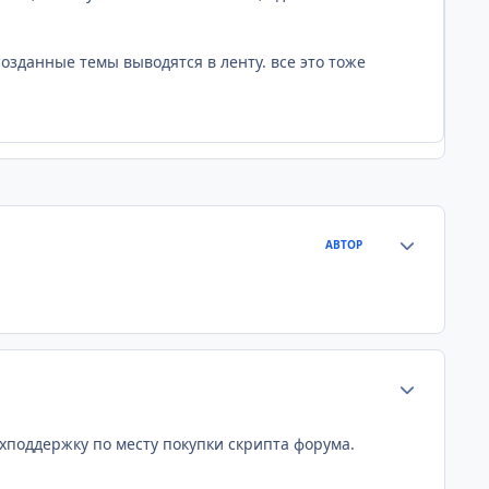
озданные темы выводятся в ленту. все это тоже
Статистика а
АВТОР
Статистика а
ехподдержку по месту покупки скрипта форума.