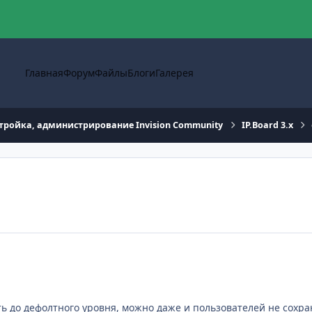
Главная
Форум
Файлы
Блоги
Галерея
тройка, администрирование Invision Community
IP.Board 3.x
ть до дефолтного уровня, можно даже и пользователей не сохран