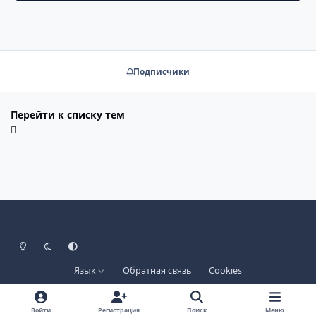
Подписчики
Перейти к списку тем
Светлый режим
Тёмный режим
Системные настройки
Язык
Обратная связь
Cookies
Лицензия зарегистрирована на IPBSkins.ru
Powered by
Invision Community
Войти
Регистрация
Поиск
Меню