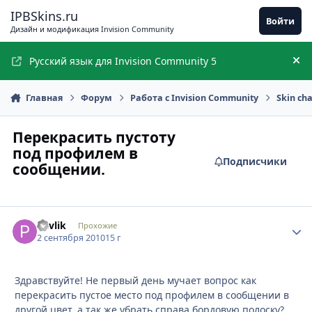
Перейти к содержимому
IPBSkins.ru
Войти
Дизайн и модификация Invision Community
Русский язык для Invision Community 5
Ск
Главная
Форум
Работа с Invision Community
Skin ch
Перекрасить пустоту
под профилем в
Подписчики
сообщении.
Pavlik
Стати
Прохожие
2 сентября 2010
15 г
Здравствуйте! Не первый день мучает вопрос как
перекрасить пустое место под профилем в сообщении в
другой цвет, а так же убрать справа бордовую полоску?