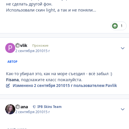
не сделать другой фон.
Использовали скин light, а так и не поняли...
1
Pavlik
Стати
Прохожие
2 сентября 2010
15 г
АВТОР
Как-то убирал это, как на море съездил - всё забыл :)
Fisana
, подскажите класс пожалуйста.
Изменено
2 сентября 2010
15 г
пользователем Pavlik
Fisana
Стати
IPB Skins Team
2 сентября 2010
15 г