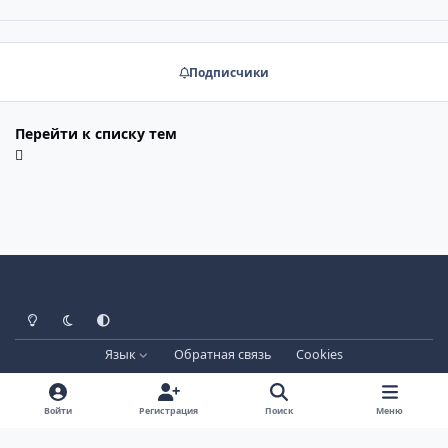
Подписчики
Перейти к списку тем
Светлый режим
Тёмный режим
Системные настройки
Язык
Обратная связь
Cookies
Лицензия зарегистрирована на IPBSkins.ru
Powered by
Invision Community
Войти
Регистрация
Поиск
Меню