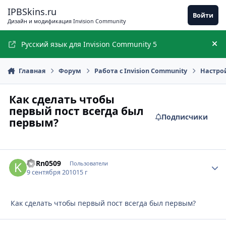
Перейти к содержимому
IPBSkins.ru
Войти
Дизайн и модификация Invision Community
Русский язык для Invision Community 5
Ск
Главная
Форум
Работа с Invision Community
Настро
Как сделать чтобы
первый пост всегда был
Подписчики
первым?
KoRn0509
Стати
Пользователи
9 сентября 2010
15 г
Как сделать чтобы первый пост всегда был первым?