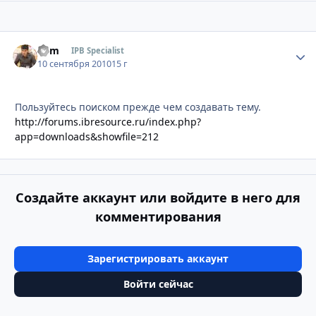
Som
Стати
IPB Specialist
10 сентября 2010
15 г
Пользуйтесь поиском прежде чем создавать тему.
http://forums.ibresource.ru/index.php?
app=downloads&showfile=212
Создайте аккаунт или войдите в него для
комментирования
Зарегистрировать аккаунт
Войти сейчас