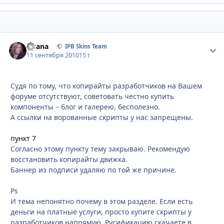
Fisana
Стати
IPB Skins Team
11 сентября 2010
15 г
Судя по тому, что копирайты разработчиков на Вашем
форуме отсутствуют, советовать честно купить
компоненты – блог и галерею, бесполезно.
А ссылки на ворованные скрипты у нас запрещены.
пункт 7
Согласно этому пункту тему закрываю. Рекомендую
восстановить копирайты движка.
Баннер из подписи удаляю по той же причине.
Ps
И тема непонятно почему в этом разделе. Если есть
деньги на платные услуги, просто купите скрипты у
разработчиков напрямую. Русификацию скачаете в