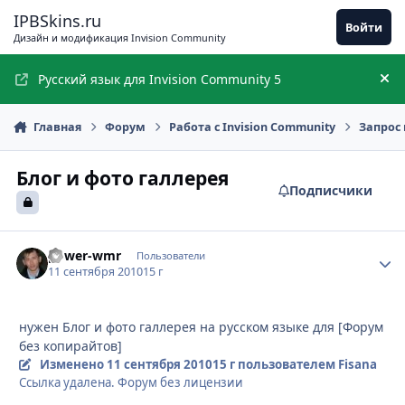
Перейти к содержимому
IPBSkins.ru
Войти
Дизайн и модификация Invision Community
Русский язык для Invision Community 5
Ск
Главная
Форум
Работа с Invision Community
Запрос 
Блог и фото галлерея
Подписчики
power-wmr
Стати
Пользователи
11 сентября 2010
15 г
нужен Блог и фото галлерея на русском языке для [Форум
без копирайтов]
Изменено
11 сентября 2010
15 г
пользователем Fisana
Ссылка удалена. Форум без лицензии