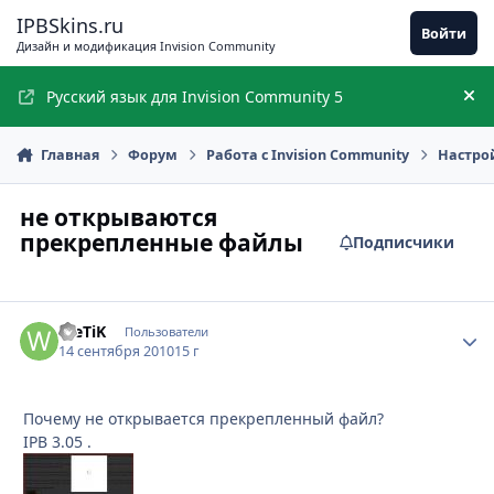
Перейти к содержимому
IPBSkins.ru
Войти
Дизайн и модификация Invision Community
Русский язык для Invision Community 5
Ск
Главная
Форум
Работа с Invision Community
Настро
не открываются
прекрепленные файлы
Подписчики
WeTiK
Стати
Пользователи
14 сентября 2010
15 г
Почему не открывается прекрепленный файл?
IPB 3.05 .