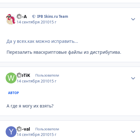
Ph-A
Стати
IPB Skins.ru Team
14 сентября 2010
15 г
Да у всех.как можно исправить...
Перезалить яваскриптовые файлы из дистрибутива.
WeTiK
Стати
Пользователи
14 сентября 2010
15 г
АВТОР
А где я могу их взять?
Yu-val
Стати
Пользователи
14 сентября 2010
15 г