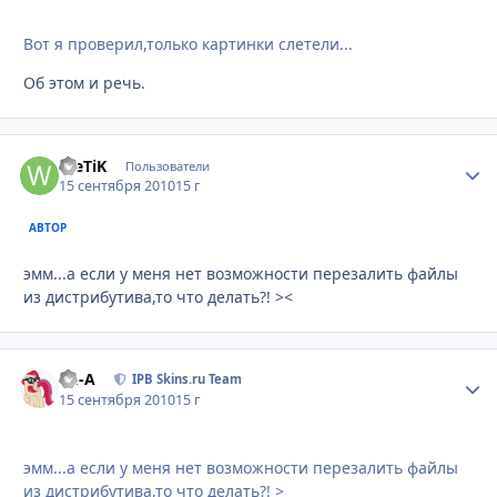
Вот я проверил,только картинки слетели...
Об этом и речь.
WeTiK
Стати
Пользователи
15 сентября 2010
15 г
АВТОР
эмм...а если у меня нет возможности перезалить файлы
из дистрибутива,то что делать?! ><
Ph-A
Стати
IPB Skins.ru Team
15 сентября 2010
15 г
эмм...а если у меня нет возможности перезалить файлы
из дистрибутива,то что делать?! >