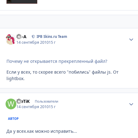
Ph-A
Стати
IPB Skins.ru Team
14 сентября 2010
15 г
Почему не открывается прекрепленный файл?
Если у всех, то скорее всего "побились" файлы js. От
lightbox.
WeTiK
Стати
Пользователи
14 сентября 2010
15 г
АВТОР
Да у всех.как можно исправить...