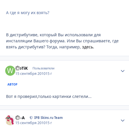
А где я могу их взять?
В дистрибутиве, который Вы использовали для
инсталляции Вашего форума. Или Вы спрашиваете, где
взять дистрибутив? Тогда, например,
здесь.
WeTiK
Стати
Пользователи
15 сентября 2010
15 г
АВТОР
Вот я проверил,только картинки слетели...
Ph-A
Стати
IPB Skins.ru Team
15 сентября 2010
15 г