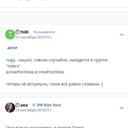
tachidi
Стати
Пользователи
15 сентября 2010
15 г
АВТОР
тьфу.. нашел, совсем случайно. находятся в группе
"поиск"
activePostView и newPostView.
теперь не актуально, глаза все равно сломаны :)
Fisana
Стати
IPB Skins Team
15 сентября 2010
15 г
Они всегда находились в группе Поиск...