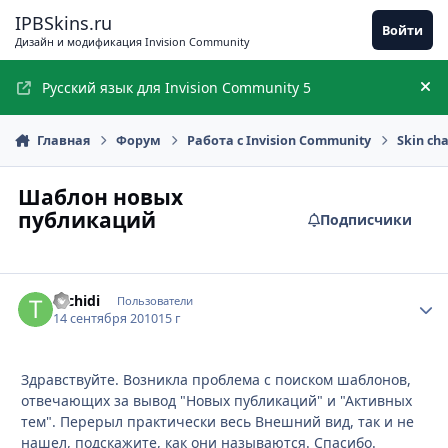
Перейти к содержимому
IPBSkins.ru
Войти
Дизайн и модификация Invision Community
Русский язык для Invision Community 5
Ск
Главная
Форум
Работа с Invision Community
Skin ch
Шаблон новых
публикаций
Подписчики
tachidi
Стати
Пользователи
14 сентября 2010
15 г
Здравствуйте. Возникла проблема с поиском шаблонов,
отвечающих за вывод "Новых публикаций" и "Активных
тем". Перерыл практически весь Внешний вид, так и не
нашел, подскажите, как они называются. Спасибо.