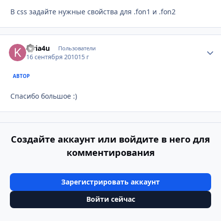
В css задайте нужные свойства для .fon1 и .fon2
kiria4u
Стати
Пользователи
16 сентября 2010
15 г
АВТОР
Спасибо большое :)
Создайте аккаунт или войдите в него для
комментирования
Зарегистрировать аккаунт
Войти сейчас