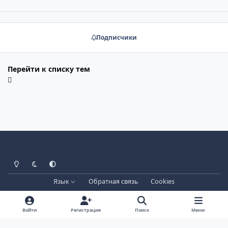
Подписчики
Перейти к списку тем
Светлый режим
Тёмный режим
Системные настройки
Язык
Обратная связь
Cookies
Лицензия зарегистрирована на IPBSkins.ru
Powered by
Invision Community
Войти
Регистрация
Поиск
Меню