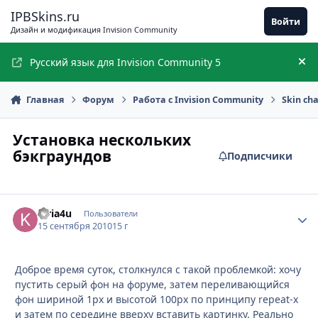
Перейти к содержимому
IPBSkins.ru
Войти
Дизайн и модификация Invision Community
Русский язык для Invision Community 5
Ск
Главная
Форум
Работа с Invision Community
Skin ch
Установка нескольких
бэкграундов
Подписчики
kiria4u
Стати
Пользователи
15 сентября 2010
15 г
Доброе время суток, столкнулся с такой проблемкой: хочу
пустить серый фон на форуме, затем переливающийся
фон шириной 1px и высотой 100px по принципу repeat-x
и затем по середине вверху вставить картинку. Реально