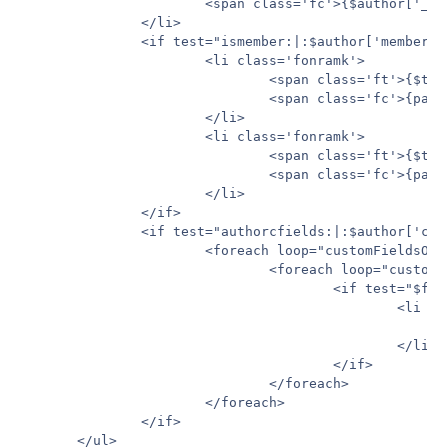
                       <span class='fc'>{$author['_gro
               </li>

               <if test="ismember:|:$author['member_id
                       <li class='fonramk'>

                               <span class='ft'>{$thi
                               <span class='fc'>{pars
                       </li>

                       <li class='fonramk'>

                               <span class='ft'>{$thi
                               <span class='fc'>{pars
                       </li>

               </if>

               <if test="authorcfields:|:$author['cust
                       <foreach loop="customFieldsOut
                               <foreach loop="customF
                                       <if test="$fiel
                                               <li cla
                                                      
                                               </li>

                                       </if>

                               </foreach>

                       </foreach>

               </if>

       </ul>