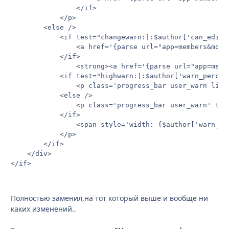
				</if>

			</p>

		<else />

			<if test="changewarn:|:$author['can_edit_warn']">

				<a href='{parse url="app=members&module=warn&section=warn&type=add&mid={$author['member_id']}&t={$this->request['t']}&st={$this->request['st']}" base="public"}' title='{$this->lang->words['warn_increase']}'><img src='{$this->settings['img_url']}/warn_add.gif' alt='{$this->lang->words['add']}' class='warn_edit up' /></a><a href='{parse url="app=members&module=warn&section=warn&type=minus&mid={$author['member_id']}&t=0&st=0" base="public"}' title='{$this->lang->words['warn_decrease']}'><img src='{$this->settings['img_url']}/warn_minus.gif' alt='{$this->lang->words['minus']}' class='warn_edit down'  /></a>

			</if>

				<strong><a href='{parse url="app=members&module=warn&section=warn&do=view&mid={$author['member_id']}" base="public"}' id='warn_link_{$contentid}_{$author['member_id']}' title='{$this->lang->words['warn_view_history']}' class='warn_link'>{$this->lang->words['warn_status']}</a></strong>

			<if test="highwarn:|:$author['warn_percent'] >= 80">

				<p class='progress_bar user_warn limit' title='{$this->lang->words['warn_level']} {$author['warn_percent']}%'>

			<else />

				<p class='progress_bar user_warn' title='{$this->lang->words['warn_level']} {$author['warn_percent']}%'>

			</if>

				<span style='width: {$author['warn_percent']}%'><span>{$this->lang->words['warn_level']} {$author['warn_percent']}%</span></span>

			</p>

		</if>

	</div>

</if>
Полностью заменил,на тот который выше и вообще ни
каких изменений..