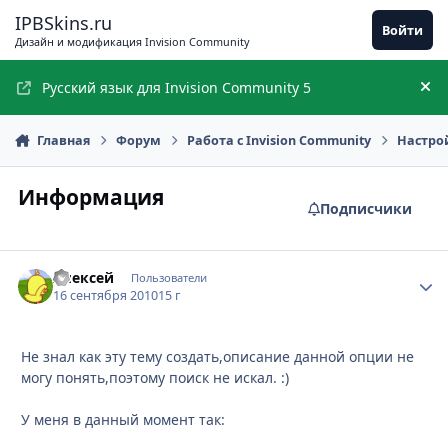
Перейти к содержимому
IPBSkins.ru
Войти
Дизайн и модификация Invision Community
Русский язык для Invision Community 5
Ск
Главная
Форум
Работа с Invision Community
Настро
Информация
Подписчики
Алексей
Стати
Пользователи
16 сентября 2010
15 г
Не знал как эту тему создать,описание данной опции не
могу понять,поэтому поиск не искал. :)
У меня в данный момент так: