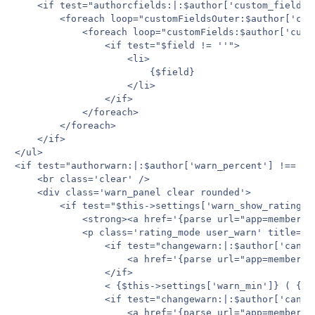
	<if test="authorcfields:|:$author['custom_fields'] != """>

		<foreach loop="customFieldsOuter:$author['custom_fields'] as $group => $data">

			<foreach loop="customFields:$author['custom_fields'][ $group ] as $field">

				<if test="$field != ''">

					<li>

						{$field}

					</li>

				</if>

			</foreach>

		</foreach>

	</if>

</ul>

<if test="authorwarn:|:$author['warn_percent'] !== NUL
	<br class='clear' />

	<div class='warn_panel clear rounded'>

		<if test="$this->settings['warn_show_rating']">

			<strong><a href='{parse url="app=members&module=warn&section=warn&do=view&mid={$author['member_id']}" base="public"}' id='warn_link_{$contentid}_{$author['member_id']}' title='{$this->lang->words['warn_view_history']}' class='warn_link'>{$this->lang->words['warn_status']}</a></strong>

			<p class='rating_mode user_warn' title='{$this->lang->words['warn_level']} {$author['warn_percent']}%'>

				<if test="changewarn:|:$author['can_edit_warn']">

					<a href='{parse url="app=members&module=warn&section=warn&type=minus&mid={$author['member_id']}&t=0&st=0" base="public"}' title='{$this->lang->words['warn_decrease']}'><img src='{$this->settings['img_url']}/warn_minus.gif' alt='{$this->lang->words['minus']}' class='warn_edit down'  /></a>

				</if>

				< {$this->settings['warn_min']} ( {$author['warn_level']} ) {$this->settings['warn_max']} >

				<if test="changewarn:|:$author['can_edit_warn']">

					<a href='{parse url="app=members&module=warn&section=warn&type=add&mid={$author['member_id']}&t={$this->request['t']}&st={$this->request['st']}" base="public"}' title='{$this->lang->words['warn_increase']}'><img src='{$this->settings['img_url']}/warn_add.gif' alt='{$this->lang->words['add']}' class='warn_edit up' /></a>
