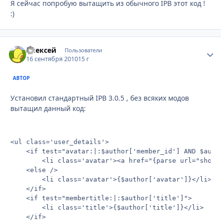
Я сейчас попробую вытащить из обычного IPB этот код !
:)
Алексей
Стати
Пользователи
16 сентября 2010
15 г
АВТОР
Установил стандартный IPB 3.0.5 , без всяких модов
вытащил данный код:
<ul class='user_details'>

	<if test="avatar:|:$author['member_id'] AND $author['avatar']">

		<li class='avatar'><a href="{parse url="showuser={$author['member_id']}" template="showuser" seotitle="{$author['members_seo_name']}" base="public"}" title="{$this->lang->words['view_profile']}">{$author['avatar']}</a></li>

	<else />

		<li class='avatar'>{$author['avatar']}</li>

	</if>

	<if test="membertitle:|:$author['title']">

		<li class='title'>{$author['title']}</li>

	</if>
