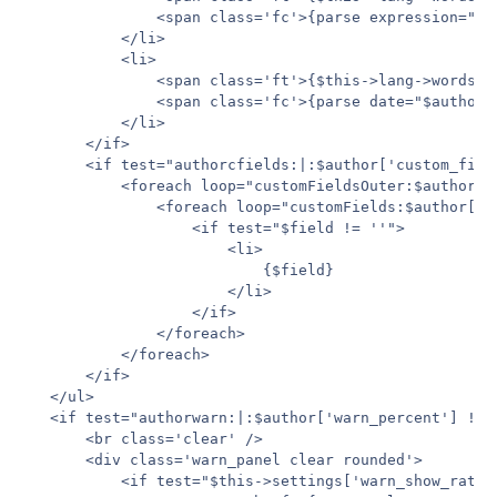
               <span class='fc'>{parse expression="$t
           </li>

           <li>

               <span class='ft'>{$this->lang->words['m
               <span class='fc'>{parse date="$author[
           </li>

       </if>

       <if test="authorcfields:|:$author['custom_field
           <foreach loop="customFieldsOuter:$author['
               <foreach loop="customFields:$author['c
                   <if test="$field != ''">

                       <li>

                           {$field}

                       </li>

                   </if>

               </foreach>

           </foreach>

       </if>

   </ul>

   <if test="authorwarn:|:$author['warn_percent'] !== 
       <br class='clear' />

       <div class='warn_panel clear rounded'>

           <if test="$this->settings['warn_show_rating