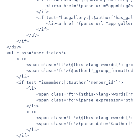
				<li><a href='{parse url="app=blog&show_members_blogs={$author['member_id']}" base="public"}' title='{$this->lang->words['view_blog']}'>{parse replacement="blog_link"}</a></li>

			</if>

			<if test="hasgallery:|:$author['has_gallery'] AND IPSLib::appIsInstalled( 'gallery' )">

				<li><a href='{parse url="app=gallery&module=user&section=user&user={$author['member_id']}" base="public"}' title='{$this->lang->words['view_gallery']}'>{parse replacement="gallery_link"}</a></li>

			</if>

		</ul>

	</if>

</div>

<ul class='user_fields'>

	<li>

		<span class='ft'>{$this->lang->words['m_group']}</span>

		<span class='fc'>{$author['_group_formatted']}</span>

	</li>

	<if test="ismember:|:$author['member_id']">

		<li>

			<span class='ft'>{$this->lang->words['m_posts']}</span>

			<span class='fc'>{parse expression="$this->registry->getClass('class_localization')->formatNumber( intval( $author['posts'] ) )"}</span>

		</li>

		<li>

			<span class='ft'>{$this->lang->words['m_joined']}</span>

			<span class='fc'>{parse date="$author['joined']" format="joined"}</span>

		</li>

	</if>
