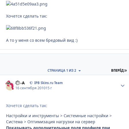
Хочется сделать так:
А то у меня со всем бредовый вид :)
П
СТРАНИЦА 1 ИЗ 2
ВПЕРЁД
Ph-A
Стати
IPB Skins.ru Team
16 сентября 2010
15 г
Хочется сделать так:
Настройки и инструменты > Системные настройки >
Система > Оптимизация нагрузки на сервер
Показывать дополнительные поля профиля при