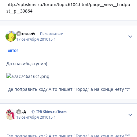
http://ipbskins.ru/forum/topic6104.html/page__view__findpo
st__p__39864
Алексей
Стати
Пользователи
17 сентября 2010
15 г
АВТОР
Да спасибо,ступил)
Где поправить код? А то пишет "Город" а на конце нету ":"
Ph-A
Стати
IPB Skins.ru Team
18 сентября 2010
15 г
Где поправить код? А то пишет "Город" а на конце нету ":"