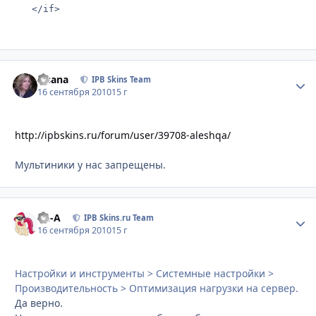
   </if>
Fisana
Стати
IPB Skins Team
16 сентября 2010
15 г
http://ipbskins.ru/forum/user/39708-aleshqa/
Мультиники у нас запрещены.
Ph-A
Стати
IPB Skins.ru Team
16 сентября 2010
15 г
Настройки и инструменты > Системные настройки >
Производительность > Оптимизация нагрузки на сервер.
Да верно.