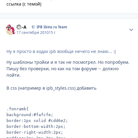
ссылка (с темой)
Ph-A
Стати
IPB Skins.ru Team
17 сентября 2010
15 г
Ну я просто в кодах ipb вообще нечего не знаю... :(
Ну шаблоны тройки и я так не посмотрел. Но попробуем.
Пишу без проверки, но как на том форуме -- должно
пойти.
В css (например в ipb_styles.css) добавить
.fonramk{

background:#fafcfe;

border:1px solid #cdd6e2;

border-bottom-width:2px;

border-right-width:2px;
