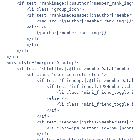
	<if test="rankimage:|:$author['member_rank_img']">

		<li class='group_icon'>

		<if test="rankimageimage:|:$author['member_rank_img_i'] == 'img'">

			<img src='{$author['member_rank_img']}' alt='{$this->lang->words['icon']}' />

		<else />

			{$author['member_rank_img']}

		</if>

		</li>

	</if>

</ul>

<div style='margin: 0 auto;'>

	<if test="xhtmlftw:|:$this->memberData['member_id'] != $author['member_id'] OR ($author['has_blog'] AND IPSLib::appIsInstalled( 'blog' )) OR ($author['has_gallery'] AND IPSLib::appIsInstalled( 'gallery' ))">

		<ul class='user_controls clear'>

			<if test="friendop:|:$this->memberData['member_id'] AND $this->memberData['member_id'] != $author['member_id'] && $this->settings['friends_enabled'] AND $this->memberData['g_can_add_friends'] && $author['member_id']">

				<if test="isfriend:|:IPSMember::checkFriendStatus( $author['member_id'] )">

					<li class='mini_friend_toggle is_friend' id='friend_{$contentid}_{$author['member_id']}'><a href='{parse url="app=members&module=profile&section=friends&do=remove&member_id={$author['member_id']}&secure_key={$this->member->form_hash}" base="public"}' title='{$this->lang->words['remove_friend']}'>{parse replacement="remove_friend"}</a></li>

				<else />

					<li class='mini_friend_toggle is_not_friend' id='friend_{$contentid}_{$author['member_id']}'><a href='{parse url="app=members&module=profile&section=friends&do=add&member_id={$author['member_id']}&secure_key={$this->member->form_hash}" base="public"}' title='{$this->lang->words['add_friend']}'>{parse replacement="add_friend"}</a></li>

				</if>

			</if>

			<if test="sendpm:|:$this->memberData['g_use_pm'] AND $this->memberData['member_id'] != $author['member_id'] AND $this->memberData['members_disable_pm'] == 0 AND IPSLib::moduleIsEnabled( 'messaging', 'members' ) && $author['member_id']">

				<li class='pm_button' id='pm_{$contentid}_{$author['member_id']}'><a href='{parse url="app=members&module=messaging&section=send&do=form&fromMemberID={$author['member_id']}" base="public"}' title='{$this->lang->words['pm_member']}'>{parse replacement="send_msg"}</a></li>

			</if>

			<if test="hasblog:|:$author['has_blog'] AND IPSLib::appIsInstalled( 'blog' )">
