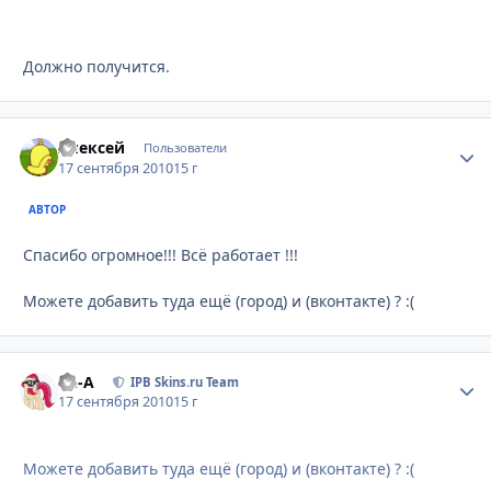
Должно получится.
Алексей
Стати
Пользователи
17 сентября 2010
15 г
АВТОР
Спасибо огромное!!! Всё работает !!!
Можете добавить туда ещё (город) и (вконтакте) ? :(
Ph-A
Стати
IPB Skins.ru Team
17 сентября 2010
15 г
Можете добавить туда ещё (город) и (вконтакте) ? :(