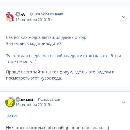
Ph-A
Стати
IPB Skins.ru Team
16 сентября 2010
15 г
без всяких модов вытащил данный код:
Зачем весь код приводить?
Тут каждая выделена в свой квадратик так сказать. Это я
тоже не могу :(
Проще всего зайти на тот форум, где вы это видели и
посмотреть этот кусок кода.
Алексей
Стати
Пользователи
16 сентября 2010
15 г
АВТОР
Ну я просто в кодах ipb вообще нечего не знаю... :(