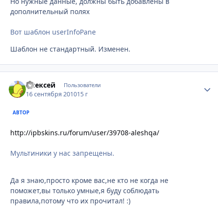
Но нужные данные, должны быть добавлены в
дополнительный полях
Вот шаблон userInfoPane
Шаблон не стандартный. Изменен.
Алексей
Стати
Пользователи
16 сентября 2010
15 г
АВТОР
http://ipbskins.ru/forum/user/39708-aleshqa/
Мультиники у нас запрещены.
Да я знаю,просто кроме вас,не кто не когда не
поможет,вы только умные,я буду соблюдать
правила,потому что их прочитал! :)