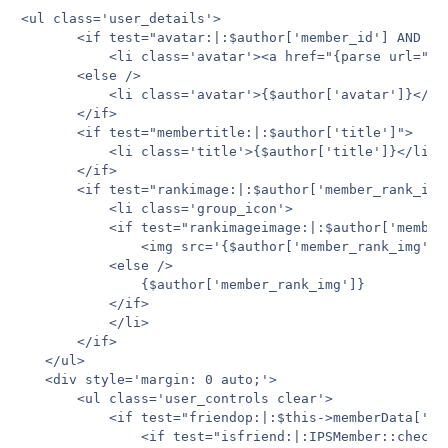
<ul class='user_details'>

       <if test="avatar:|:$author['member_id'] AND $au
           <li class='avatar'><a href="{parse url="sh
       <else />

           <li class='avatar'>{$author['avatar']}</li>
       </if>

       <if test="membertitle:|:$author['title']">

           <li class='title'>{$author['title']}</li>

       </if>

       <if test="rankimage:|:$author['member_rank_img'
           <li class='group_icon'>

           <if test="rankimageimage:|:$author['member_
               <img src='{$author['member_rank_img']}
           <else />

               {$author['member_rank_img']}

           </if>

           </li>

       </if>

   </ul>

   <div style='margin: 0 auto;'>

       <ul class='user_controls clear'>

           <if test="friendop:|:$this->memberData['me
               <if test="isfriend:|:IPSMember::checkF