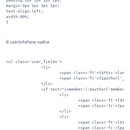
padding:2px 2px 2px 2px;

margin:3px 1px 3px 1px;

text-align:left;

width:90%;

}
В userInfoPane найти
<ul class='user_fields'>

               <li>

                       <span class='ft'>{$this->lang->
                       <span class='fc'>{$author['_gro
               </li>

               <if test="ismember:|:$author['member_id
                       <li>

                               <span class='ft'>{$thi
                               <span class='fc'>{pars
                       </li>

                       <li>

                               <span class='ft'>{$thi
                               <span class='fc'>{pars