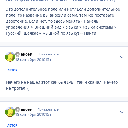
Это дополнительное поле или нет? Если дополнительное
поле, то название вы вносили сами, там же поставьте
двоеточие. Если нет, то здесь менять - Панель
управления > Внешний вид > Языки > Языки системы >
Русский (щелкаем мышкой по языку) -- Найти:
Алексей
Стати
Пользователи
18 сентября 2010
15 г
АВТОР
Нечего не нашёл,этот как был IPB , так и скачал. Нечего
не трогал :(
Алексей
Стати
Пользователи
18 сентября 2010
15 г
АВТОР