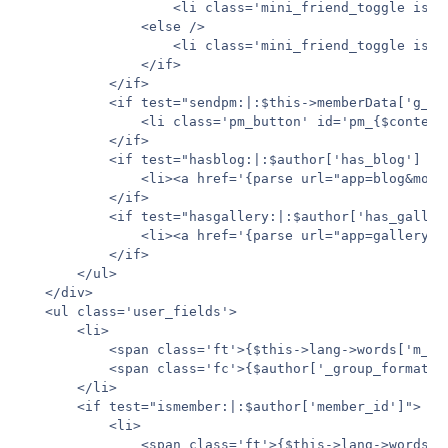
                   <li class='mini_friend_toggle is_f
               <else />

                   <li class='mini_friend_toggle is_n
               </if>

           </if>

           <if test="sendpm:|:$this->memberData['g_us
               <li class='pm_button' id='pm_{$content
           </if>

           <if test="hasblog:|:$author['has_blog'] AN
               <li><a href='{parse url="app=blog&modu
           </if>

           <if test="hasgallery:|:$author['has_galler
               <li><a href='{parse url="app=gallery&m
           </if>

       </ul>

   </div>

   <ul class='user_fields'>

       <li>

           <span class='ft'>{$this->lang->words['m_gro
           <span class='fc'>{$author['_group_formatted
       </li>

       <if test="ismember:|:$author['member_id']">

           <li>

               <span class='ft'>{$this->lang->words['m