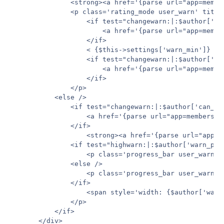
               <strong><a href='{parse url="app=membe
               <p class='rating_mode user_warn' title
                   <if test="changewarn:|:$author['can
                       <a href='{parse url="app=membe
                   </if>

                   < {$this->settings['warn_min']} ( 
                   <if test="changewarn:|:$author['can
                       <a href='{parse url="app=membe
                   </if>

               </p>

           <else />

               <if test="changewarn:|:$author['can_edi
                   <a href='{parse url="app=members&m
               </if>

                   <strong><a href='{parse url="app=m
               <if test="highwarn:|:$author['warn_perc
                   <p class='progress_bar user_warn l
               <else />

                   <p class='progress_bar user_warn' 
               </if>

                   <span style='width: {$author['warn
               </p>

           </if>

       </div>
