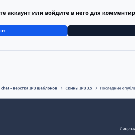
те аккаунт или войдите в него для комменти
унт
n chat – верстка IPB шаблонов
Скины IPB 3.x
Последние опубл
Лицензи