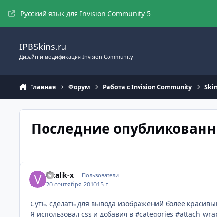
Перейти к содержимому
Русский язык для Invision Community 5
IPBSkins.ru
Дизайн и модификация Invision Community
Главная
Форум
Работа с Invision Community
Ski
Последние опубликованн
Vitalik-x
Пользователи
20 сентября 2010
15 г
Суть, сделать для вывода изображений более красивы
Я использовал css и добавил в #categories #attach_wra