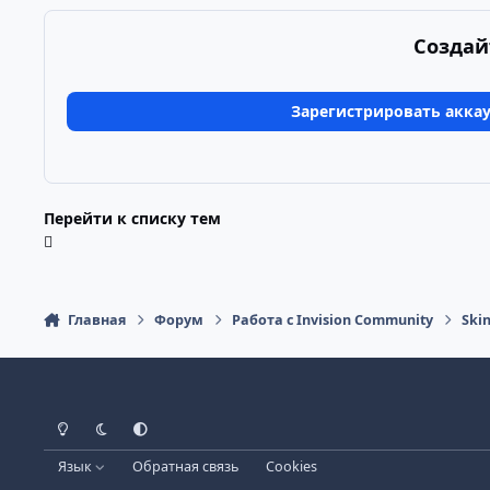
Создай
Зарегистрировать акка
Перейти к списку тем
Главная
Форум
Работа с Invision Community
Ski
Светлый режим
Тёмный режим
Системные настройки
Язык
Обратная связь
Cookies