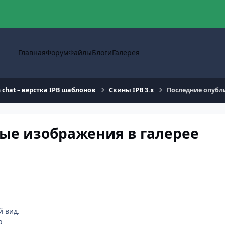
Главная
Форум
Файлы
Блоги
Галерея
n chat – верстка IPB шаблонов
Скины IPB 3.x
Последние опубл
ые изображения в галерее
й вид.
p