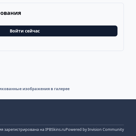
рования
Войти сейчас
икованные изображения в галерее
я зарегистрирована на IPBSkins.ru
Powered by
Invision Community