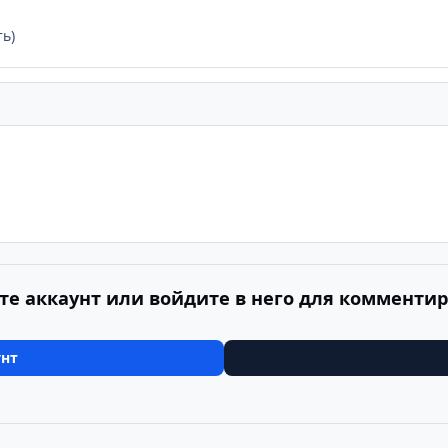
ть)
те аккаунт или войдите в него для комменти
унт