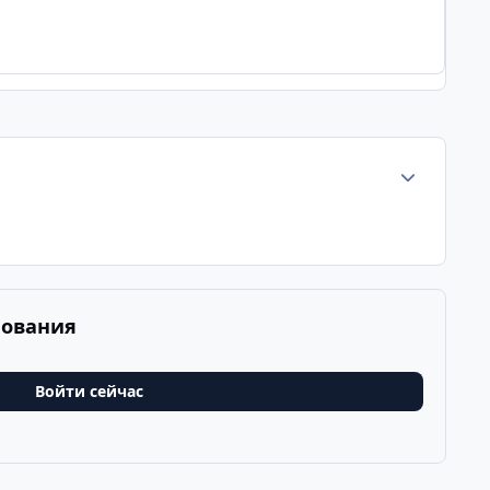
Статистика а
рования
Войти сейчас