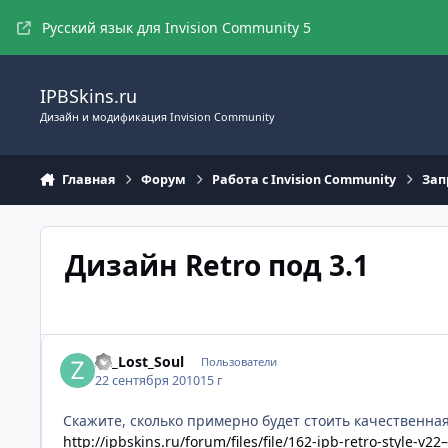
Перейти к содержимому
Русский язык для Invision Community 5
IPBSkins.ru
Дизайн и модификация Invision Community
Главная
Форум
Работа с Invision Community
Зап
Дизайн Retro под 3.1
ZX_Lost_Soul
Пользователи
22 сентября 2010
15 г
Скажите, сколько примерно будет стоить качественная 
http://ipbskins.ru/forum/files/file/162-ipb-retro-style-v22