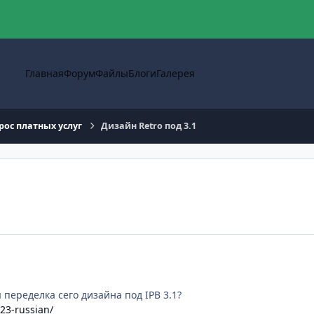
Главная
Форум
Файлы
Блоги
Галерея
рос платных услуг
Дизайн Retro под 3.1
переделка сего дизайна под IPB 3.1?
–23-russian/