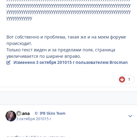
уууууууууууууууууууууууууууууууууууууууууууууууууууууууууу
уууууууууууууууууууууууууууууууууууууууууууууууууууууууууу
уууууууууууу
Вот собственно и проблема, такая же и на моем форуме
происходит.
Только текст виден и за пределами поля, страница
увеличивается по ширине вправо.
Изменено
3 октября 2010
15 г
пользователем Brocman
1
Fisana
Стати
IPB Skins Team
3 октября 2010
15 г