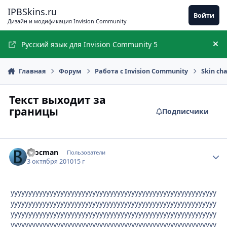
Перейти к содержимому
IPBSkins.ru
Войти
Дизайн и модификация Invision Community
Русский язык для Invision Community 5
Ск
Главная
Форум
Работа с Invision Community
Skin ch
Текст выходит за
границы
Подписчики
Brocman
Стати
Пользователи
3 октября 2010
15 г
уууууууууууууууууууууууууууууууууууууууууууууууууууууууууу
уууууууууууууууууууууууууууууууууууууууууууууууууууууууууу
уууууууууууууууууууууууууууууууууууууууууууууууууууууууууу
уууууууууууууууууууууууууууууууууууууууууууууууууууууууууу