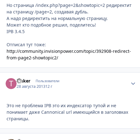
Но страница /index.php?page=2&showtopic=2 редиректит
на страницу /page=2, создавая дубль.
А надо редиректить на нормальную страницу.
Может кто подобное решил, поделитесь!
IPB 3.4.5
Отписал тут тоже:
http://community.invisionpower.com/topic/392908-redirect-
from-page2-showtopic2/
tasker
Стати
Пользователи
28 августа 2013
12 г
Это не проблема IPB это их индексатор тупой и не
понимает даже Cannonical url имеющийся в заголовках
страницы.