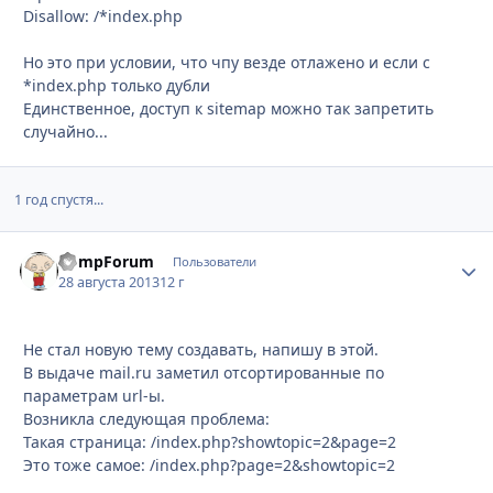
Disallow: /*index.php
Но это при условии, что чпу везде отлажено и если с
*index.php только дубли
Единственное, доступ к sitemap можно так запретить
случайно...
1 год спустя...
CompForum
Стати
Пользователи
28 августа 2013
12 г
Не стал новую тему создавать, напишу в этой.
В выдаче mail.ru заметил отсортированные по
параметрам url-ы.
Возникла следующая проблема:
Такая страница: /index.php?showtopic=2&page=2
Это тоже самое: /index.php?page=2&showtopic=2