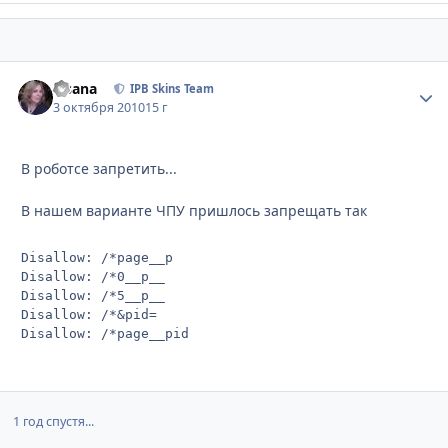
Fisana
Стати
IPB Skins Team
3 октября 2010
15 г
В роботсе запретить...
В нашем варианте ЧПУ пришлось запрещать так
Disallow: /*page__p

Disallow: /*0__p__

Disallow: /*5__p__

Disallow: /*&pid=

Disallow: /*page__pid
1 год спустя...