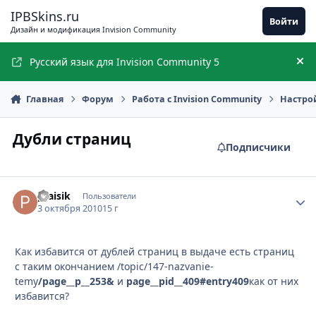
Перейти к содержимому
IPBSkins.ru
Войти
Дизайн и модификация Invision Community
Русский язык для Invision Community 5
Ск
Главная
Форум
Работа с Invision Community
Настро
Дубли страниц
Подписчики
praisik
Стати
Пользователи
3 октября 2010
15 г
Как избавится от дублей страниц в выдаче есть страниц
с таким окончанием /topic/147-nazvanie-
temy
/page__p__253&
и
page__pid__409#entry409
как от них
избавится?