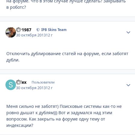
на форуме. Что в этом случае лучше сделать? Закрывать
в роботс?
siv1987
Стати
IPB Skins Team
30 октября 2013
12 г
Отключить дублирование статей на форуме, если заботят
дубли.
salex
Стати
Пользователи
30 октября 2013
12 г
Меня сильно не заботят) Поисковые системы как-то не
ровно дышат к дублям))) Вот и задумался над этим
вопросом. Как закрыть на форуме одну тему от
индексации?