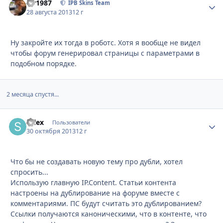
siv1987
Стати
IPB Skins Team
28 августа 2013
12 г
Ну закройте их тогда в роботс. Хотя я вообще не видел
чтобы форум генерировал страницы с параметрами в
подобном порядке.
2 месяца спустя...
salex
Стати
Пользователи
30 октября 2013
12 г
Что бы не создавать новую тему про дубли, хотел
спросить...
Использую главную IP.Content. Статьи контента
настроены на дублирование на форуме вместе с
комментариями. ПС будут считать это дублированием?
Ссылки получаются каноническими, что в контенте, что