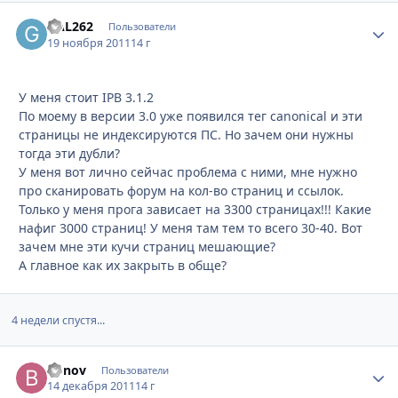
GAL262
Стати
Пользователи
19 ноября 2011
14 г
У меня стоит IPB 3.1.2
По моему в версии 3.0 уже появился тег canonical и эти
страницы не индексируются ПС. Но зачем они нужны
тогда эти дубли?
У меня вот лично сейчас проблема с ними, мне нужно
про сканировать форум на кол-во страниц и ссылок.
Только у меня прога зависает на 3300 страницах!!! Какие
нафиг 3000 страниц! У меня там тем то всего 30-40. Вот
зачем мне эти кучи страниц мешающие?
А главное как их закрыть в обще?
4 недели спустя...
Bonov
Стати
Пользователи
14 декабря 2011
14 г