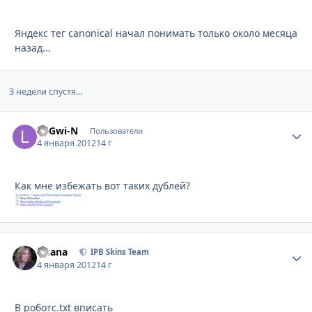
Яндекс тег canonical начал понимать только около месяца
назад...
3 недели спустя...
LoGwi-N
Стати
Пользователи
4 января 2012
14 г
Как мне избежать вот таких дублей?
Fisana
Стати
IPB Skins Team
4 января 2012
14 г
В роботс.txt вписать