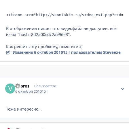
<iframe src="http://vkontakte.ru/video_ext.php?oid=$1
В отображении пишет что видеофайл не доступен, всё
из-за "hash=8d2a00cdc2ae96e3".
Как решить эту проблему, помогите :(
Изменено
6 октября 2010
15 г
пользователем Steveexe
Vopros
Стати
Пользователи
6 октября 2010
15 г
Тоже интересно...