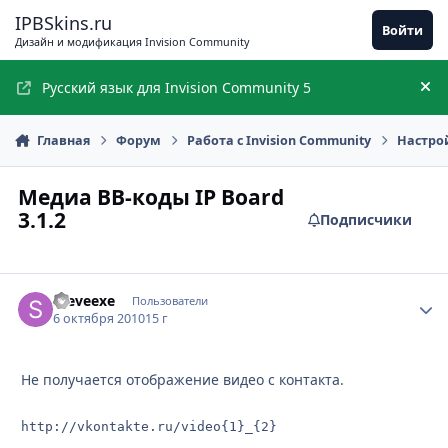
Перейти к содержимому
IPBSkins.ru
Войти
Дизайн и модификация Invision Community
Русский язык для Invision Community 5
Ск
Главная
Форум
Работа с Invision Community
Настро
Медиа BB-коды IP Board
3.1.2
Подписчики
Steveexe
Стати
Пользователи
6 октября 2010
15 г
Не получается отображение видео с контакта.
http://vkontakte.ru/video{1}_{2}