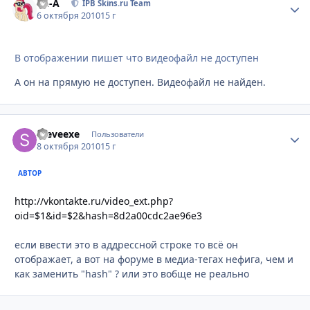
Ph-A
Стати
IPB Skins.ru Team
6 октября 2010
15 г
В отображении пишет что видеофайл не доступен
А он на прямую не доступен. Видеофайл не найден.
Steveexe
Стати
Пользователи
8 октября 2010
15 г
АВТОР
http://vkontakte.ru/video_ext.php?
oid=$1&id=$2&hash=8d2a00cdc2ae96e3
если ввести это в аддрессной строке то всё он
отображает, а вот на форуме в медиа-тегах нефига, чем и
как заменить "hash" ? или это вобще не реально