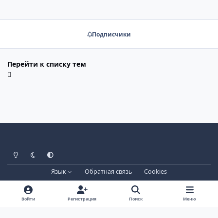
Подписчики
Перейти к списку тем
Светлый режим
Тёмный режим
Системные настройки
Язык
Обратная связь
Cookies
Лицензия зарегистрирована на IPBSkins.ru
Powered by
Invision Community
Войти
Регистрация
Поиск
Меню