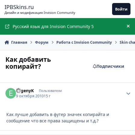
Перейти к содержимому
IPBSkins.ru
Войти
Дизайн и модификация Invision Community
Русский язык для Invision Community 5
Ск
Главная
Форум
Работа с Invision Community
Skin ch
Как добавить
копирайт?
Подписчики
EvgenyK
Стати
Пользователи
9 октября 2010
15 г
Как лучше добавить в футер значек копирайта и
сообщение что все права защищены и т.д.?