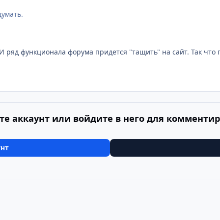
думать.
с. И ряд функционала форума придется "тащить" на сайт. Так чт
те аккаунт или войдите в него для комменти
унт