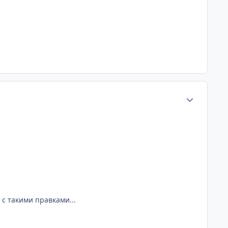
Статистика а
 с такими правками...