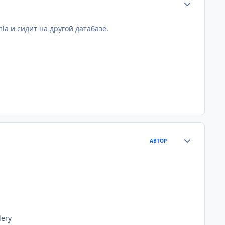
la и сидит на другой датабазе.
Статистика а
АВТОР
lery