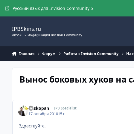
Перейти к содержимому
Русский язык для Invision Community 5
IPBSkins.ru
Дизайн и модификация Invision Community
Главная
Форум
Работа с Invision Community
Нас
Вынос боковых хуков на с
Buskopan
IPB Specialist
17 октября 2010
15 г
Здраствуйте,