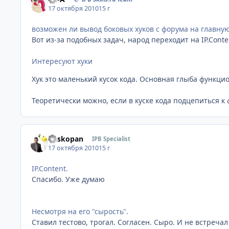
17 октября 2010
15 г
возможен ли вывод боковых хуков с форума на главную 
Вот из-за подобных задач, народ переходит на IP.Conte
Интересуют хуки
Хук это маленький кусок кода. Основная глыба функцио
Теоретически можно, если в куске кода подцепиться к фо
Buskopan
IPB Specialist
17 октября 2010
15 г
IP.Content.
Спасибо. Уже думаю
Несмотря на его "сырость".
Ставил тестово, трогал. Согласен. Сыро. И не встречал 