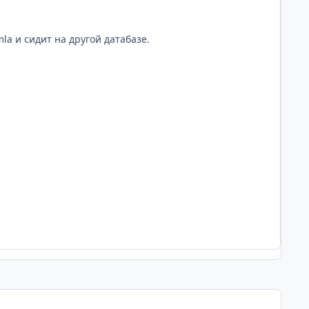
la и сидит на другой датабазе.
Статистика а