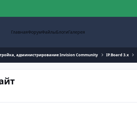
Главная
Форум
Файлы
Блоги
Галерея
тройка, администрирование Invision Community
IP.Board 3.x
айт