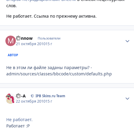
слов.
Не работает. Ссылка по прежнему активна.
Minnow
Стати
Пользователи
21 октября 2010
15 г
АВТОР
Не в этом ли файле заданы параметры? -
admin/sources/classes/bbcode/custom/defaults.php
Ph-A
Стати
IPB Skins.ru Team
22 октября 2010
15 г
Не работает.
Работает :P