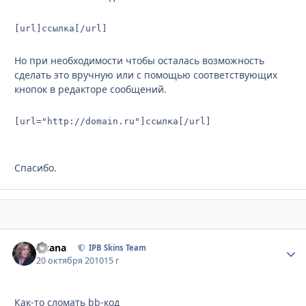
[url]ссылка[/url]
Но при необходимости чтобы осталась возможность
сделать это вручную или с помощью соответствующих
кнопок в редакторе сообщений.
[url="http://domain.ru"]ссылка[/url]
Спасибо.
Fisana
Стати
IPB Skins Team
20 октября 2010
15 г
Как-то сломать bb-код