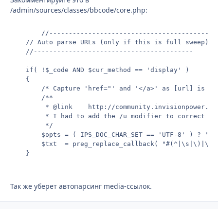
/admin/sources/classes/bbcode/core.php:
		//-----------------------------------------

	// Auto parse URLs (only if this is full sweep)

	//-----------------------------------------

	if( !$_code AND $cur_method == 'display' )

	{

		/* Capture 'href="' and '</a>' as [url] is now parsed first, we discard these in _autoParseUrls */

		/**

		 * @link	http://community.invisionpower.com/tracker/issue-23726-parser-wrong-url-with-unicode-chars/

		 * I had to add the /u modifier to correct this.  Previously, the first byte sequence of the word was matching \s.

		 */

		$opts = ( IPS_DOC_CHAR_SET == 'UTF-8' ) ? 'isu' : 'is';

		$txt  = preg_replace_callback( "#(^|\s|\)|\(|\{|\}|>|\]|\[|href=\S)((http|https|news|ftp)://(?:[^<>\[\"\s]+|[a-zA-Z0-9/\._\-!&\#;,%\+\?:=]+))(</a>)?#" . $opts, array( $this, '_autoParseUrls' ), $txt );

Так же уберет автопарсинг media-ссылок.