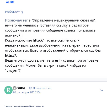
АВТОР
Работает :)
Исключал тег
в "Управление нецензурными словами",
ничего не менялось. Вставляя ссылку в редакторе
сообщений и отправляя собщение ссылка появлялась
активной.
Когда исключил
http://
, то все ссылки стали
неактивными, даже изображения из галереи перестали
отображаться. Вместо изображений отображался код без
http://
.
Ведь что-то подставляет теги
url
к ссылке при отправке
сообщения. Может быть скрипт какой нибудь их
"рисует"?
Ritsuka
Стати
Пользователи
26 октября 2010
15 г
Закомментируйте это в