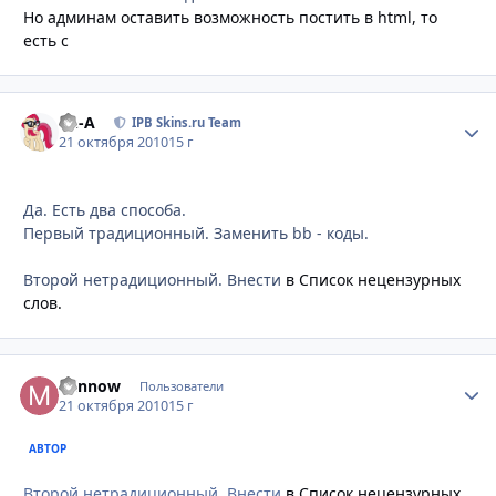
Но админам оставить возможность постить в html, то
есть с
Ph-A
Стати
IPB Skins.ru Team
21 октября 2010
15 г
Да. Есть два способа.
Первый традиционный. Заменить bb - коды.
Второй нетрадиционный. Внести
в Список нецензурных
слов.
Minnow
Стати
Пользователи
21 октября 2010
15 г
АВТОР
Второй нетрадиционный. Внести
в Список нецензурных