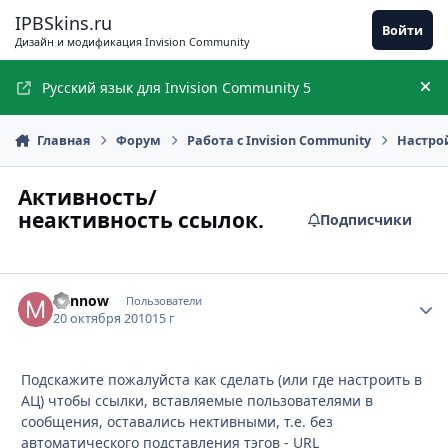
Перейти к содержимому
IPBSkins.ru
Войти
Дизайн и модификация Invision Community
Русский язык для Invision Community 5
Ск
Главная
Форум
Работа с Invision Community
Настро
Активность/
неактивность ссылок.
Подписчики
Minnow
Стати
Пользователи
20 октября 2010
15 г
Подскажите пожалуйста как сделать (или где настроить в
АЦ) чтобы ссылки, вставляемые пользователями в
сообщения, оставались нективными, т.е. без
автоматического подставления тэгов - URL