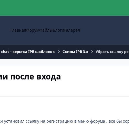
Главная
Форум
Файлы
Блоги
Галерея
n chat – верстка IPB шаблонов
Скины IPB 3.x
Убрать ссылку ре
ии после входа
 Я установил ссылку на регистрацию в меню форума , все бы хо