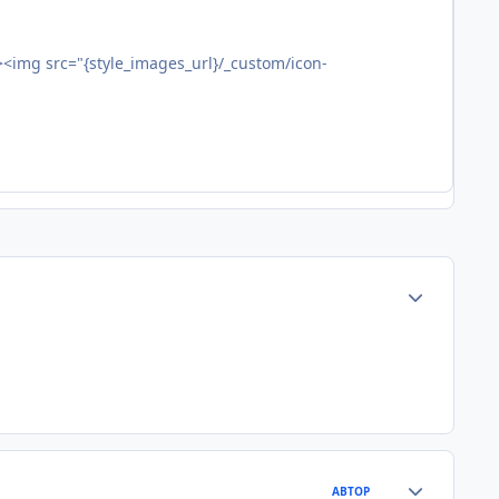
'><img src="{style_images_url}/_custom/icon-
Статистика а
Статистика а
АВТОР