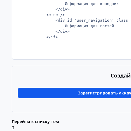
					Информация для вошедших 

				</div>

			<else />

				<div id='user_navigation' class='not_logged_in'>

					Информация для гостей

				</div>

			</if>

Создай
Зарегистрировать акка
Перейти к списку тем