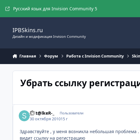
Перейти к содержимому
Русский язык для Invision Community 5
IPBSkins.ru
Дизайн и модификация Invision Community
Главная
Форум
Работа с Invision Community
Ski
Убрать ссылку регистрац
_-St@lkeR-_
Пользователи
30 октября 2010
15 г
Здравствуйте , у меня возникла небольшая проблема .
видит ссылку на регистрацию