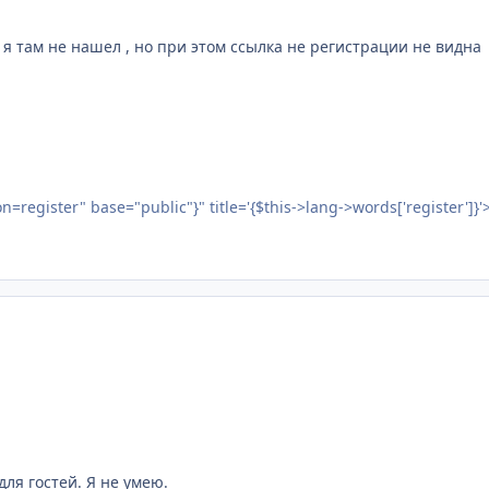
 я там не нашел , но при этом ссылка не регистрации не видна
register" base="public"}" title='{$this->lang->words['register']}'
ля гостей. Я не умею.