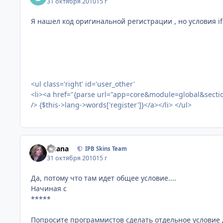
31 октября 2010
15 г
Я нашел код оригинальной регистрации , но условия if
<ul class='right' id='user_other'
<li><a href="{parse url="app=core&module=global&section=
/> {$this->lang->words['register']}</a></li> </ul>
Fisana
IPB Skins Team
31 октября 2010
15 г
Да, потому что там идет общее условие....
Начиная с
*****
Попросите программистов сделать отдельное условие д