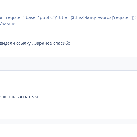
register" base="public"}" title='{$this->lang->words['register']}
/a></li>
видели ссылку . Заранее спасибо .
еню пользователя.