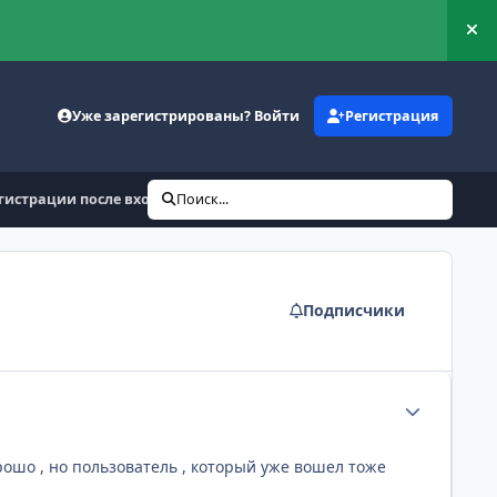
Ск
Уже зарегистрированы? Войти
Регистрация
гистрации после входа
Поиск...
Подписчики
Статистика а
рошо , но пользователь , который уже вошел тоже