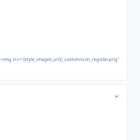
><img src="{style_images_url}/_custom/icon_register.png"
Статистика а