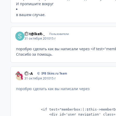
И пропишите вокруг
в вашем случае.
_-St@lkeR-_
Пользователи
31 октября 2010
15 г
поробую сделать как вы написали через <if test="mem
Спасибо за помощь.
Ph-A
IPB Skins.ru Team
31 октября 2010
15 г
поробую сделать как вы написали через
			<if test="memberbox:|:$this->memberData['member_id']">

				<div id='user_navigation' class='logged_in'>
