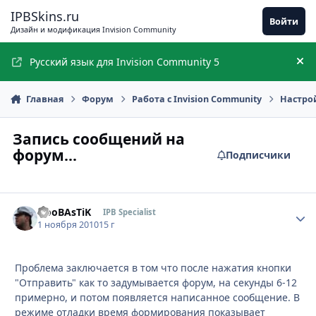
Перейти к содержимому
IPBSkins.ru
Войти
Дизайн и модификация Invision Community
Русский язык для Invision Community 5
Ск
Главная
Форум
Работа с Invision Community
Настро
Запись сообщений на
форум...
Подписчики
NooBAsTiK
Стати
IPB Specialist
1 ноября 2010
15 г
Проблема заключается в том что после нажатия кнопки
"Отправить" как то задумывается форум, на секунды 6-12
примерно, и потом появляется написанное сообщение. В
режиме отладки время формирования показывает