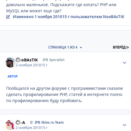
довольно маленькое. Подскажите где копать? PHP или
MySQL или может еще где?
Изменено
1 ноября 2010
15 г
пользователем NooBAsTiK
П
СТРАНИЦА 1 ИЗ 4
ВПЕРЁД
NooBAsTiK
Стати
IPB Specialist
2 ноября 2010
15 г
АВТОР
Пообщался на другом форуме с программистами сказали
сделать профилирование PHP, статей в интернете полно
по профилированию буду пробовать.
Ph-A
Стати
IPB Skins.ru Team
2 ноября 2010
15 г