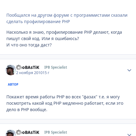
Пообщался на другом форуме с программистами сказали
сделать профилирование PHP
Насколько я знаю, профилирование PHP делают, когда
пишут свой код. Или я ошибаюсь?
И что оно тогда даст?
NooBAsTiK
Стати
IPB Specialist
2 ноября 2010
15 г
АВТОР
Покажет время работы PHP во всех "фазах" т.е. я могу
посмотреть какой код PHP медленно работает, если это
дело в PHP вообще.
NooBAsTiK
Стати
IPB Specialist