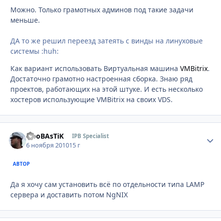
Можно. Только грамотных админов под такие задачи
меньше.
ДА то же решил переезд затеять с винды на линуховые
системы :huh:
Как вариант использовать Виртуальная машина
VMBitrix
.
Достаточно грамотно настроенная сборка. Знаю ряд
проектов, работающих на этой штуке. И есть несколько
хостеров использующие VMBitrix на своих VDS.
NooBAsTiK
Стати
IPB Specialist
6 ноября 2010
15 г
АВТОР
Да я хочу сам установить всё по отдельности типа LAMP
сервера и доставить потом NgNIX