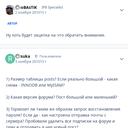
NooBAsTiK
Стати
IPB Specialist
2 ноября 2010
15 г
АВТОР
Ну хоть будет зацепка на что обратить внимание.
Ritsuka
Стати
Пользователи
3 ноября 2010
15 г
1) Размер таблицы posts? Если реально большой - какая
схема - INNODB или MyISAM?
2) Какая версия форума? Пост большой или маленький?
3) Тормозит ли таким же образом запрос восстановления
пароля? Если да - как настроена отправка почты с
сервера? Пробовали удалить все подписки на форум и
тему и отправить в нее новый пост?