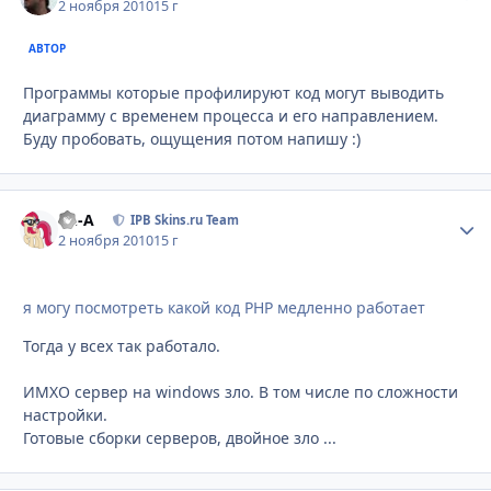
2 ноября 2010
15 г
АВТОР
Программы которые профилируют код могут выводить
диаграмму с временем процесса и его направлением.
Буду пробовать, ощущения потом напишу :)
Ph-A
Стати
IPB Skins.ru Team
2 ноября 2010
15 г
я могу посмотреть какой код PHP медленно работает
Тогда у всех так работало.
ИМХО сервер на windows зло. В том числе по сложности
настройки.
Готовые сборки серверов, двойное зло ...