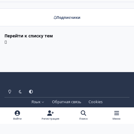
Подписчики
Перейти к списку тем
Светлый режим
Тёмный режим
Системные настройки
Язык
Обратная связь
Cookies
Лицензия зарегистрирована на IPBSkins.ru
Powered by
Invision Community
Войти
Регистрация
Поиск
Меню