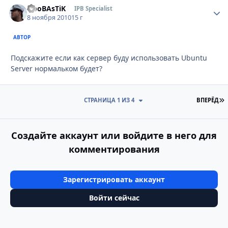
NooBAsTiK
Стати
IPB Specialist
8 ноября 2010
15 г
АВТОР
Подскажите если как сервер буду использовать Ubuntu
Server нормальком будет?
П
СТРАНИЦА 1 ИЗ 4
ВПЕРЁД
Создайте аккаунт или войдите в него для
комментирования
Зарегистрировать аккаунт
Войти сейчас