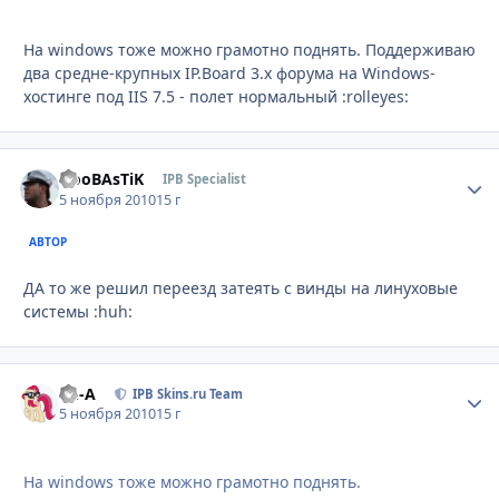
На windows тоже можно грамотно поднять. Поддерживаю
два средне-крупных IP.Board 3.x форума на Windows-
хостинге под IIS 7.5 - полет нормальный :rolleyes:
NooBAsTiK
Стати
IPB Specialist
5 ноября 2010
15 г
АВТОР
ДА то же решил переезд затеять с винды на линуховые
системы :huh:
Ph-A
Стати
IPB Skins.ru Team
5 ноября 2010
15 г
На windows тоже можно грамотно поднять.