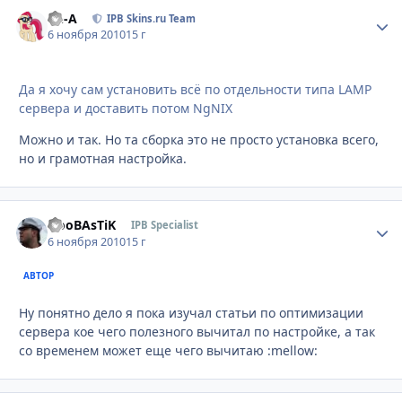
Ph-A
Стати
IPB Skins.ru Team
6 ноября 2010
15 г
Да я хочу сам установить всё по отдельности типа LAMP
сервера и доставить потом NgNIX
Можно и так. Но та сборка это не просто установка всего,
но и грамотная настройка.
NooBAsTiK
Стати
IPB Specialist
6 ноября 2010
15 г
АВТОР
Ну понятно дело я пока изучал статьи по оптимизации
сервера кое чего полезного вычитал по настройке, а так
со временем может еще чего вычитаю :mellow: