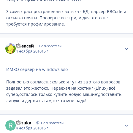
3 самых распространенных затыка - БД, парсер BBCode и
отсылка почты. Проверье все три, и для этого не
требуется профилирование.
Алексей
Стати
Пользователи
4 ноября 2010
15 г
ИМХО сервер на windows зло
Полностью согласен,сколько я тут из за этого вопросов
задавал это жестоко. Переехал на хостинг (Linux) всё
супер,осталось только купить новую машину,поставить
линукс и держать там,то что мне надо!
Ritsuka
Стати
Пользователи
4 ноября 2010
15 г