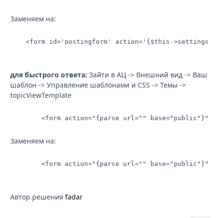
Заменяем на:
	<form id='postingform' action='{$this->settings[
для быстрого ответа:
Зайти в АЦ -> Внешний вид -> Ваш
шаблон -> Управление шаблонами и CSS -> Темы ->
topicViewTemplate
		<form action="{parse url="" base="public"}" 
Заменяем на:
		<form action="{parse url="" base="public"}"
Автор решения
fadar