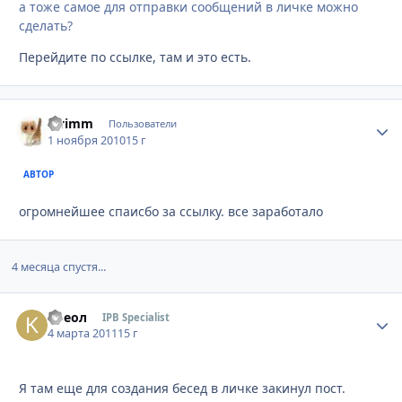
а тоже самое для отправки сообщений в личке можно
сделать?
Перейдите по ссылке, там и это есть.
swimm
Стати
Пользователи
1 ноября 2010
15 г
АВТОР
огромнейшее спаисбо за ссылку. все заработало
4 месяца спустя...
Креол
Стати
IPB Specialist
4 марта 2011
15 г
Я там еще для создания бесед в личке закинул пост.