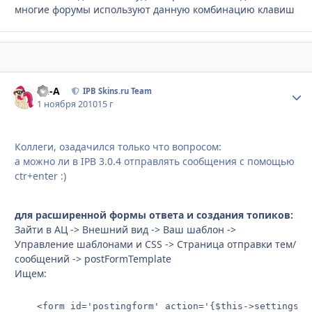
многие форумы используют данную комбинацию клавиш
Ph-A
Стати
IPB Skins.ru Team
1 ноября 2010
15 г
Коллеги, озадачился только что вопросом:
а можно ли в IPB 3.0.4 отправлять сообщения с помощью
ctr+enter :)
для расширенной формы ответа и создания топиков:
Зайти в АЦ -> Внешний вид -> Ваш шаблон ->
Управление шаблонами и CSS -> Страница отправки тем/
сообщений -> postFormTemplate
Ищем:
	<form id='postingform' action='{$this->settings[