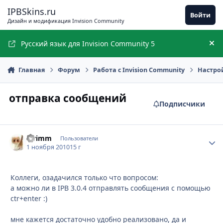
Перейти к содержимому
IPBSkins.ru
Войти
Дизайн и модификация Invision Community
Русский язык для Invision Community 5
Ск
Главная
Форум
Работа с Invision Community
Настро
отправка сообщений
Подписчики
swimm
Стати
Пользователи
1 ноября 2010
15 г
Коллеги, озадачился только что вопросом:
а можно ли в IPB 3.0.4 отправлять сообщения с помощью
ctr+enter :)
мне кажется достаточно удобно реализовано, да и