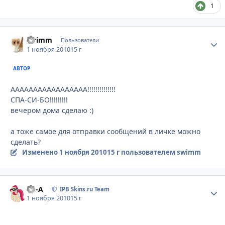
1
swimm
Стати
Пользователи
1 ноября 2010
15 г
АВТОР
ААААААААААААААААА!!!!!!!!!!!!!!
СПА-СИ-БО!!!!!!!!!
вечером дома сделаю :)
а тоже самое для отправки сообщений в личке можно
сделать?
Изменено
1 ноября 2010
15 г
пользователем swimm
Ph-A
Стати
IPB Skins.ru Team
1 ноября 2010
15 г