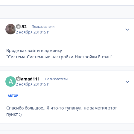
zik92
Стати
Пользователи
2 ноября 2010
15 г
Вроде как зайти в админку
"Система-Системные настройки-Настройки E-mail"
ahamad111
Стати
Пользователи
2 ноября 2010
15 г
АВТОР
Спасибо большое...Я что-то тупанул, не заметил этот
пункт :)