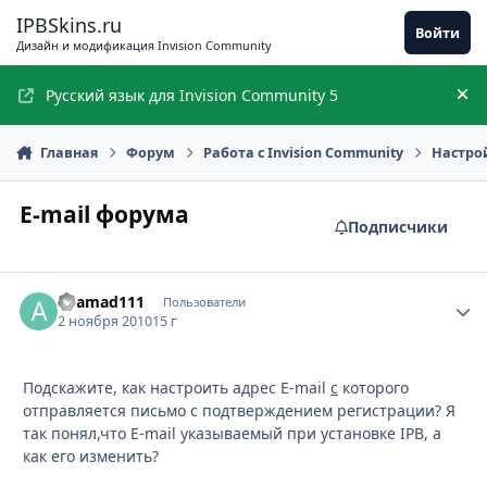
Перейти к содержимому
IPBSkins.ru
Войти
Дизайн и модификация Invision Community
Русский язык для Invision Community 5
Ск
Главная
Форум
Работа с Invision Community
Настро
E-mail форума
Подписчики
ahamad111
Стати
Пользователи
2 ноября 2010
15 г
Подскажите, как настроить адрес E-mail
с
которого
отправляется письмо с подтверждением регистрации? Я
так понял,что E-mail указываемый при установке IPB, а
как его изменить?