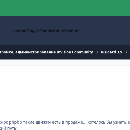
Главная
Форум
Файлы
Блоги
Галерея
тройка, администрирование Invision Community
IP.Board 3.x
жок phpbb такие движки есть в продаже... хотелось бы узнать е
ий путь)