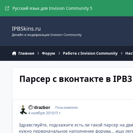
Перейти к содержимому
Русский язык для Invision Community 5
IPBSkins.ru
Дизайн и модификация Invision Community
Главная
Форум
Работа с Invision Community
Нас
Парсер с вконтакте в IPB3
fordrazbor
Пользователи
4 ноября 2010
15 г
Здравствуйте, подскажите есть ли такой парсер на дви
нужно первоначальное наполнение форума... ищу легк