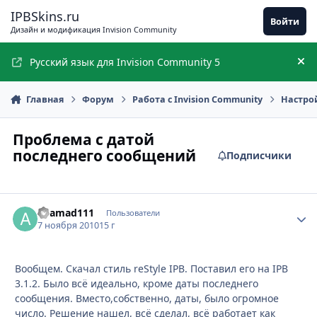
Перейти к содержимому
IPBSkins.ru
Войти
Дизайн и модификация Invision Community
Русский язык для Invision Community 5
Ск
Главная
Форум
Работа с Invision Community
Настро
Проблема с датой
последнего сообщений
Подписчики
ahamad111
Стати
Пользователи
7 ноября 2010
15 г
Вообщем. Скачал стиль reStyle IPB. Поставил его на IPB
3.1.2. Было всё идеально, кроме даты последнего
сообщения. Вместо,собственно, даты, было огромное
число. Решение нашел, всё сделал, всё работает как