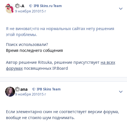
Ph-A
Стати
IPB Skins.ru Team
9 ноября 2010
15 г
Я не виноват,что на нормальных сайтах нету решения
этой проблемы.
Поиск использовали?
Время последнего собщения
Автор решение Ritsuka, решение присутствует
на всех
форумах
посвященных IP.Board
Fisana
Стати
IPB Skins Team
9 ноября 2010
15 г
Если элементарно скин не соответствует версии форума,
вообще не стоило шум поднимать.