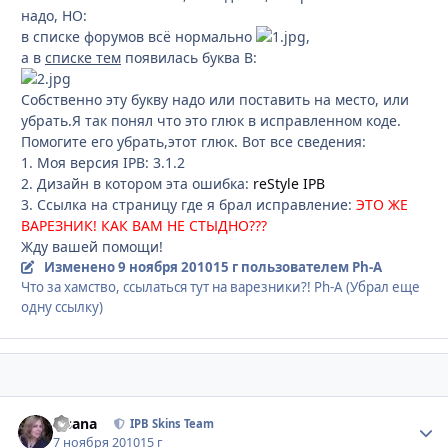
надо, НО:
в списке форумов всё нормально
,
а в
списке тем
появилась буква В:
Собственно эту букву надо или поставить на место, или
убрать.Я так понял что это глюк в исправленном коде.
Помогите его убрать,этот глюк. Вот все сведения:
1. Моя версия IPB: 3.1.2
2. Дизайн в котором эта ошибка:
reStyle IPB
3. Ссылка на страницу где я брал исправление:
ЭТО ЖЕ
ВАРЕЗНИК! КАК ВАМ НЕ СТЫДНО???
Жду вашей помощи!
Изменено
9 ноября 2010
15 г
пользователем Ph-A
Что за хамство, ссылаться тут на варезники?! Ph-A (Убрал еще
одну ссылку)
Fisana
Стати
IPB Skins Team
7 ноября 2010
15 г