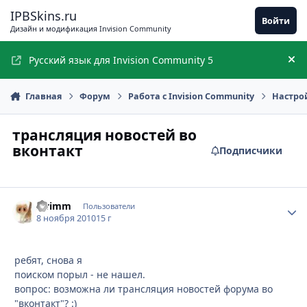
Перейти к содержимому
IPBSkins.ru
Войти
Дизайн и модификация Invision Community
Русский язык для Invision Community 5
Ск
Главная
Форум
Работа с Invision Community
Настро
трансляция новостей во
вконтакт
Подписчики
swimm
Стати
Пользователи
8 ноября 2010
15 г
ребят, снова я
поиском порыл - не нашел.
вопрос: возможна ли трансляция новостей форума во
"вконтакт"? :)