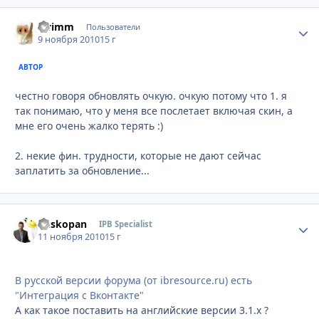
swimm
Стати
Пользователи
9 ноября 2010
15 г
АВТОР
честно говоря обновлять очкую. очкую потому что 1. я
так понимаю, что у меня все послетает включая скин, а
мне его очень жалко терять :)
2. некие фин. трудности, которые не дают сейчас
заплатить за обновление...
Buskopan
Стати
IPB Specialist
11 ноября 2010
15 г
В русской версии форума (от ibresource.ru) есть
"Интеграция с Вконтакте"
А как такое поставить на английские версии 3.1.х ?