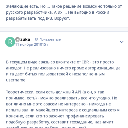
Желающие есть. Но ... Такое решение возможно только от
русского разработчика. А их ... Не выгодно в России
разрабатывать под IPB. Воруют.
Ritsuka
Стати
Пользователи
11 ноября 2010
15 г
В текущем виде связь со вконтакте от IBR - это просто
анекдот. Не реализовано ничего кроме авторизиации, да
и та дает битых пользователей с незаполненным
username.
Теоретически, если есть должный API (а он, я так
понимаю, есть) - можно реализовать все что угодно. Но
вот лично мне это совсем не интересно - никогда не
испытывал ни малейшего интереса к социальным сетям.
Конечно, если кто-то захочет профинансировать
подобную разработку, составит техзадание, назначит
достойную цену за работу - почему нет?