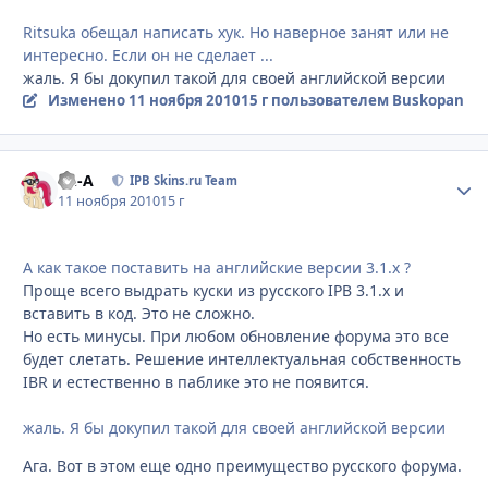
Ritsuka обещал написать хук. Но наверное занят или не
интересно. Если он не сделает ...
жаль. Я бы докупил такой для своей английской версии
Изменено
11 ноября 2010
15 г
пользователем Buskopan
Ph-A
Стати
IPB Skins.ru Team
11 ноября 2010
15 г
А как такое поставить на английские версии 3.1.х ?
Проще всего выдрать куски из русского IPB 3.1.х и
вставить в код. Это не сложно.
Но есть минусы. При любом обновление форума это все
будет слетать. Решение интеллектуальная собственность
IBR и естественно в паблике это не появится.
жаль. Я бы докупил такой для своей английской версии
Ага. Вот в этом еще одно преимущество русского форума.