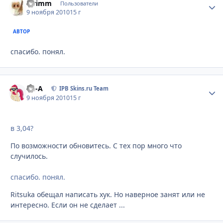
swimm
Стати
Пользователи
9 ноября 2010
15 г
АВТОР
спасибо. понял.
Ph-A
Стати
IPB Skins.ru Team
9 ноября 2010
15 г
в 3,04?
По возможности обновитесь. С тех пор много что
случилось.
спасибо. понял.
Ritsuka обещал написать хук. Но наверное занят или не
интересно. Если он не сделает ...