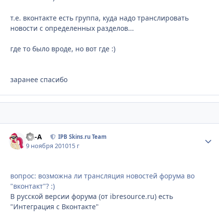
т.е. вконтакте есть группа, куда надо транслировать
новости с определенных разделов...
где то было вроде, но вот где :)
заранее спасибо
Ph-A
Стати
IPB Skins.ru Team
9 ноября 2010
15 г
вопрос: возможна ли трансляция новостей форума во
"вконтакт"? :)
В русской версии форума (от ibresource.ru) есть
"Интеграция с Вконтакте"