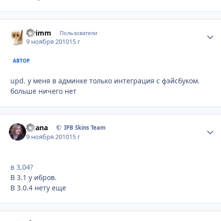
swimm
Стати
Пользователи
9 ноября 2010
15 г
АВТОР
upd. у меня в админке только интеграция с фэйсбуком.
больше ничего нет
Fisana
Стати
IPB Skins Team
9 ноября 2010
15 г
в 3,04?
В 3.1 у ибров.
В 3.0.4 нету еще