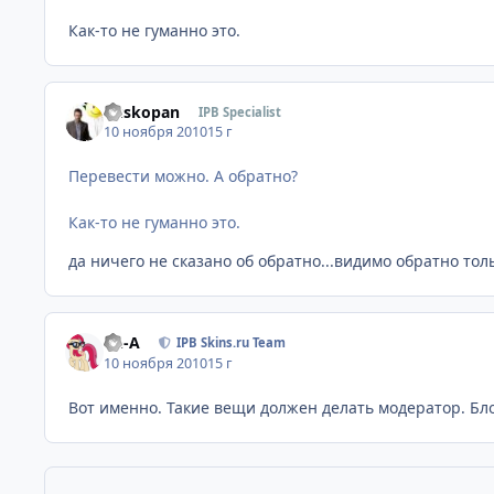
Как-то не гуманно это.
Buskopan
IPB Specialist
10 ноября 2010
15 г
Перевести можно. А обратно?
Как-то не гуманно это.
да ничего не сказано об обратно...видимо обратно тол
Ph-A
IPB Skins.ru Team
10 ноября 2010
15 г
Вот именно. Такие вещи должен делать модератор. Бл