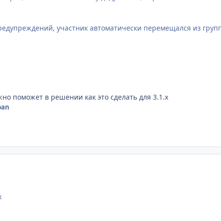
редупреждений, участник автоматически перемещался из групп
жно поможет в решении как это сделать для 3.1.х
pan
х