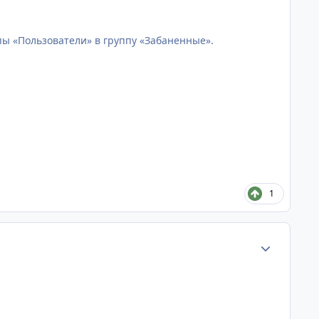
ы «Пользователи» в группу «Забаненные».
1
Статистика а