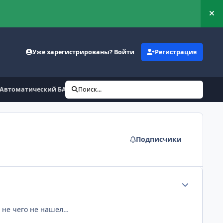
Ск
Уже зарегистрированы? Войти
Регистрация
Автоматический БАН
Поиск...
Подписчики
Статистика а
е не чего не нашел…