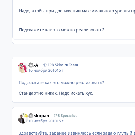
Надо, чтобы при достижении максимального уровня п
Подскажите как это можно реализовать?
Ph-A
IPB Skins.ru Team
10 ноября 2010
15 г
Подскажите как это можно реализовать?
Стандартно никак. Надо искать хук.
Buskopan
IPB Specialist
10 ноября 2010
15 г
Здравствуйте, заранее извиняюсь если задаю глупый в