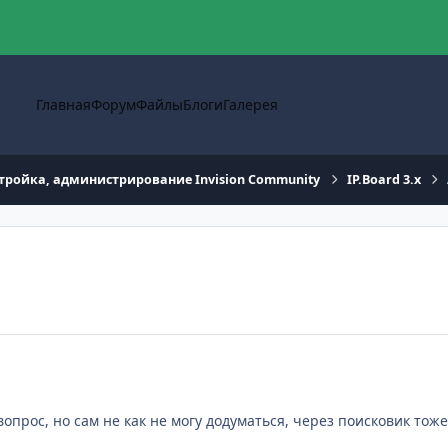
Главная
Форум
Файлы
Блоги
Галерея
тройка, администрирование Invision Community
IP.Board 3.x
опрос, но сам не как не могу додуматься, через поисковик тож