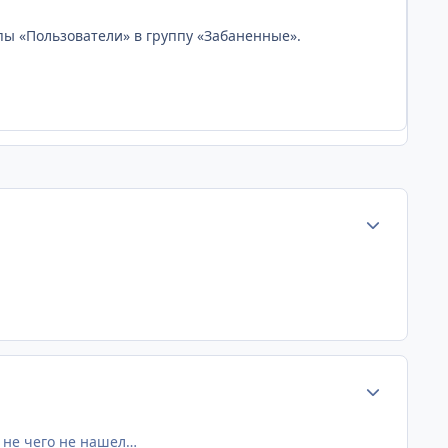
ы «Пользователи» в группу «Забаненные».
Статистика а
Статистика а
е не чего не нашел…