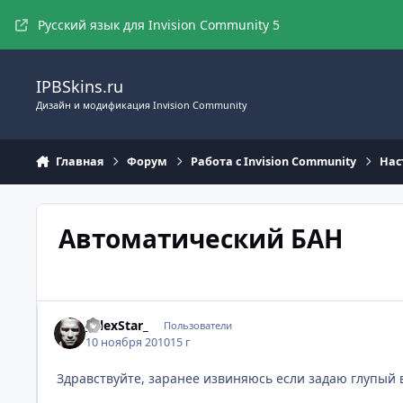
Перейти к содержимому
Русский язык для Invision Community 5
IPBSkins.ru
Дизайн и модификация Invision Community
Главная
Форум
Работа с Invision Community
Нас
Автоматический БАН
_AlexStar_
Пользователи
10 ноября 2010
15 г
Здравствуйте, заранее извиняюсь если задаю глупый в