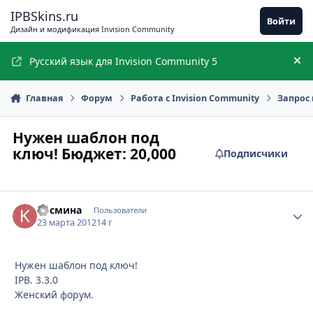
Перейти к содержимому
IPBSkins.ru
Войти
Дизайн и модификация Invision Community
Русский язык для Invision Community 5
Ск
Главная
Форум
Работа с Invision Community
Запрос 
Нужен шаблон под
ключ! Бюджет: 20,000
Подписчики
Космина
Стати
Пользователи
23 марта 2012
14 г
Нужен шаблон под ключ!
IPB. 3.3.0
Женский форум.