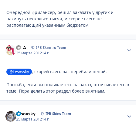
Очередной фрилансер, решил заказать у других и
накинуть несколько тысяч, и скорее всего не
располагающий указанным бюджетом.
Ph-A
Стати
IPB Skins.ru Team
25 марта 2012
14 г
, скорей всего вас перебили ценой.
@Lesovsky
Просьба, если вы откликаетесь на заказ, отписываетесь в
теме. Пора делать этот раздел более внятным.
Lesovsky
Стати
IPB Skins Team
25 марта 2012
14 г