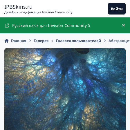
Перейти к содержимому
IPBSkins.ru
Войти
Дизайн и модификация Invision Community
Русский язык для Invision Community 5
Ск
Главная
Галерея
Галерея пользователей
Абстракци