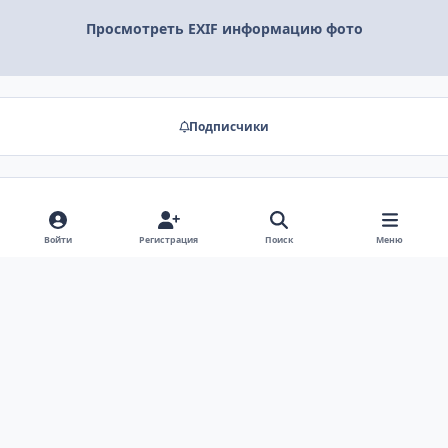
Просмотреть EXIF информацию фото
Подписчики
Нет комментариев для отображения
Войти
Регистрация
Поиск
Меню
Светлый режим
Тёмный режим
Системные настройки
Язык
Обратная связь
Cookies
Лицензия зарегистрирована на IPBSkins.ru
Powered by
Invision Community