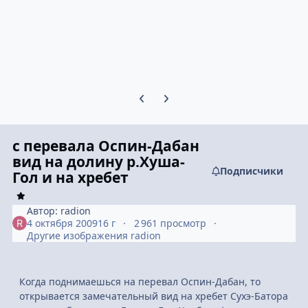
Предыдущий слайд карусели
Следующий слайд карусели
с перевала Оспин-Дабан
вид на долину р.Хуша-
Подписчики
Гол и на хребет
Автор:
radion
4 октября 2009
16 г
2 961 просмотр
Другие изображения radion
Когда поднимаешься на перевал Оспин-Дабан, то
открывается замечательный вид на хребет Сухэ-Батора