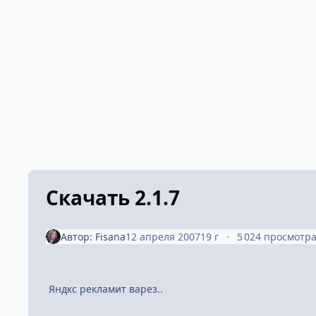
Скачать 2.1.7
Автор:
Fisana
12 апреля 2007
19 г
5 024 просмотр
Яндкс рекламит варез..