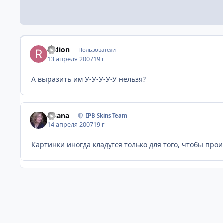
radion
Пользователи
13 апреля 2007
19 г
А выразить им У-У-У-У-У нельзя?
Fisana
IPB Skins Team
14 апреля 2007
19 г
Картинки иногда кладутся только для того, чтобы про
Главная
Галерея
Галерея пользователей
Скачат