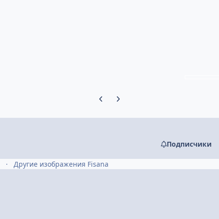
Предыдущий слайд карусели
Следующий слайд карусели
Подписчики
а
Другие изображения Fisana