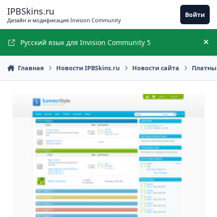
Перейти к содержимому
IPBSkins.ru
Войти
Дизайн и модификация Invision Community
Русский язык для Invision Community 5
Ск
Главная
Новости IPBSkins.ru
Новости сайта
Платны