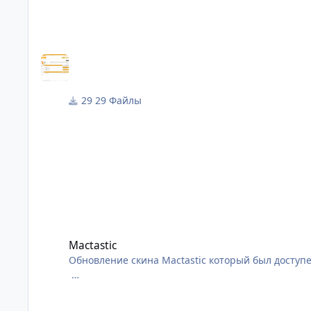
Шаблон очень легок.
Компоненты:
- Ip.board 3.4.5
- Галерея (IP.Gallery) v5.0.5
- Блог (IP.Blog) v2.6.3
- Календарь (IP.Calendar) v3.3.4
29 Файлы
- Файловый архив (IP.Downloads) v2.5.4
По первому взгляду цвет шаблона сильно бросается
Mactastic
Mactastic
Обновление скина Mactastic который был доступен
Скин поддерживает: