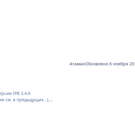
и тд.
Атаман
Обновлено
6 ноября 20
рсии IPB 3.4.6
и см. в предыдущих...).
который создавала для 2.3, хотя скины изменились и различий 
 png