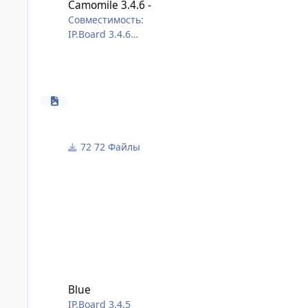
Camomile 3.4.6 -
Совместимость:
IP.Board 3.4.6
IP.Blog 2.6.3
IP.Calendar 3.3.4
IP.Content 2.3.6
IP.Downloads 2.5.4
IP.Gallery 5.0.5
IP.Nexus 1.5.8
72 Файлы
Компоненты:
PSD Logo Blank
PNG Logo Blank
PSD Team icon
PNG Team icon
Blue
Blue
IP.Board 3.4.5