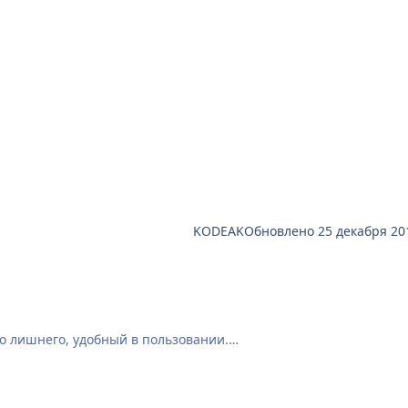
KODEAK
Обновлено
25 декабря 20
го лишнего, удобный в пользовании.
рая дабавляет несколько иконок на социальные сети и мод
моды).