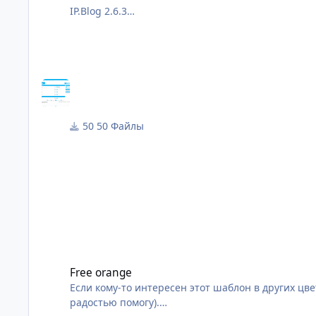
IP.Blog 2.6.3
IP.Calendar 3.3.4
IP.Downloads 2.5.4
IP.Gallery 5.0.5
Присутствует:
PSD Logo Blank
PNG Logo Blank
50 Файлы
PNG Team icon
Free orange
Free orange
Если кому-то интересен этот шаблон в других цве
радостью помогу).