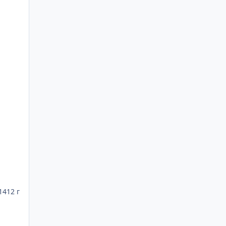
14
12 г