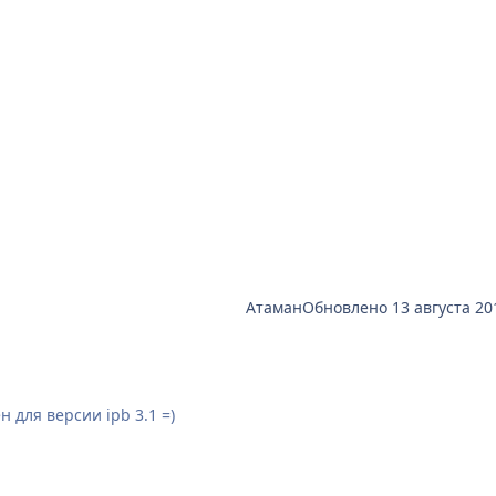
 в глаза, но это не так.
Атаман
Обновлено
13 августа 20
 для версии ipb 3.1 =)