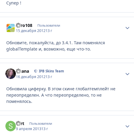
Супер !
Zero108
Стати
Пользователи
15 декабря 2012
13 г
Обновите, пожалуйста, до 3.4.1. Там поменялся
globalTemplate и, возможно, еще что-то.
Fisana
Стати
IPB Skins Team
16 декабря 2012
13 г
Обновила циферку. В этом скине глобалтемплейт не
переопределен. А что переопределено, то не
поменялось.
skrt
Стати
Пользователи
9 апреля 2013
13 г