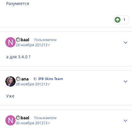
Разумеется
1
nabaal
Стати
Пользователи
28 ноября 2012
13 г
а для 3.4.0 ?
Fisana
Стати
IPB Skins Team
28 ноября 2012
13 г
Уже
nabaal
Стати
Пользователи
30 ноября 2012
13 г