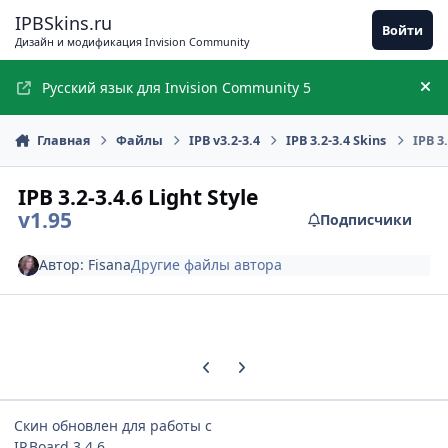
Перейти к содержимому
IPBSkins.ru
Войти
Дизайн и модификация Invision Community
Русский язык для Invision Community 5
Ск
Главная
Файлы
IPB v3.2-3.4
IPB 3.2-3.4 Skins
IPB 3.
IPB 3.2-3.4.6 Light Style
v1.95
Подписчики
Автор:
Fisana
Другие файлы автора
Предыдущий слайд карусели
Следующий слайд карусели
Скин обновлен для работы с
IP.Board 3.4.6