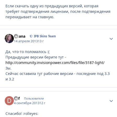
Если скачать одну из предыдущих версий, которая
требует подтверждения лицензии, после подтверждения
перекидывает на главную.
Fisana
Стати
IPB Skins Team
14 апреля 2013
13 г
Да, что-то поломалось :(
Предыдущие версии берите тут -
http://community.invisionpower.com/files/file/3187-light/
Зы.
Сейчас оставила тут рабочие версии - последние под 3.3
и 3.2
daf
Стати
Пользователи
4 сентября 2013
12 г
Спасибо! :rolleyes: