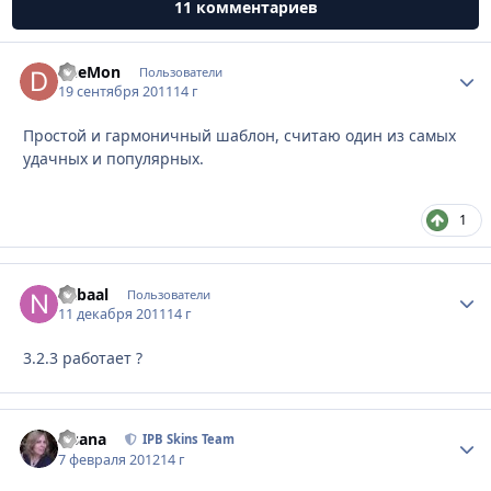
11 комментариев
DeeMon
Стати
Пользователи
19 сентября 2011
14 г
Простой и гармоничный шаблон, считаю один из самых
удачных и популярных.
1
nabaal
Стати
Пользователи
11 декабря 2011
14 г
3.2.3 работает ?
Fisana
Стати
IPB Skins Team
7 февраля 2012
14 г