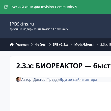
Перейти к содержимому
Русский язык для Invision Community 5
IPBSkins.ru
Дизайн и модификация Invision Community
Главная
Файлы
IPB v2.3.x
Mods/Моды
2.3.x
2.3.x: БИОРЕАКТОР — быс
Автор:
Доктор Фредди
Другие файлы автора