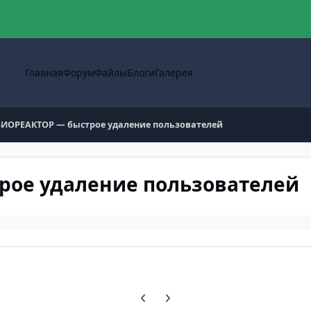
Главная
Форум
Файлы
Блоги
Галерея
: БИОРЕАКТОР — быстрое удаление пользователей
трое удаление пользователей
Предыдущий слайд карусели
Следующий слайд карусели